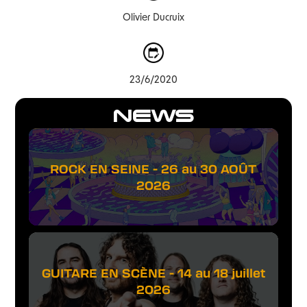
Olivier Ducruix
23/6/2020
NEWS
ROCK EN SEINE - 26 au 30 AOÛT
2026
GUITARE EN SCÈNE - 14 au 18 juillet
2026