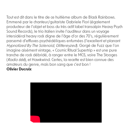
Tout est dit dans le titre de ce huitième album de Black Rainbows.
Emmené par le chanteur/guitariste Gabriele Fiori (également
producteur de l’objet et boss du très actif label transalpin Heavy Psych
Sound Records), le trio italien invite l’auditeur dans un voyage
intersidéral heavy rock digne de l’âge d’or des 70’s, régulièrement
parsemé d’effluves psychédéliques enfumées (l’excellent et planant
Hypnotized By The Solenoid
,
Glittereyzed
). Gorgé de Fuzz que l’on
imagine aisément vintage, « Cosmic Ritual Supertrip » est une pure
tranche de rock débridé, à ranger entre le MC5, voire The Stooges
(
Radio 666
), et Hawkwind. Certes, la recette est bien connue des
amateurs du genre, mais bon sang que c’est bon !
Olivier Ducruix