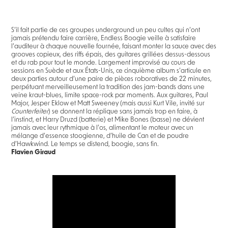
S’il fait partie de ces groupes underground un peu cultes qui n’ont
jamais prétendu faire carrière, Endless Boogie veille à satisfaire
l’auditeur à chaque nouvelle fournée, faisant monter la sauce avec des
grooves copieux, des riffs épais, des guitares grillées dessus-dessous
et du rab pour tout le monde. Largement improvisé au cours de
sessions en Suède et aux États-Unis, ce cinquième album s’articule en
deux parties autour d’une paire de pièces roboratives de 22 minutes,
perpétuant merveilleusement la tradition des jam-bands dans une
veine kraut-blues, limite space-rock par moments. Aux guitares, Paul
Major, Jesper Eklow et Matt Sweeney (mais aussi Kurt Vile, invité sur
Counterfeiter
) se donnent la réplique sans jamais trop en faire, à
l’instinct, et Harry Druzd (batterie) et Mike Bones (basse) ne dévient
jamais avec leur rythmique à l’os, alimentant le moteur avec un
mélange d’essence stoogienne, d’huile de Can et de poudre
d’Hawkwind. Le temps se distend, boogie, sans fin.
Flavien Giraud