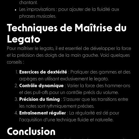
chantant.
Les improvisations : pour ajouter de la fluidité aux
phrases musicales.
Techniques de Maîtrise du
Legato
Pour maîtriser le legato, il est essentiel de développer la force
et la précision des doigts de la main gauche. Voici quelques
conseils :
Exercices de dextérité
: Pratiquer des gammes et des
arpèges en utilisant exclusivement le legato.
Contrôle dynamique
: Varier la force des hammer-ons
et des pull-offs pour un contrôle précis du volume.
Précision du timing
: S'assurer que les transitions entre
les notes sont rythmiquement précises.
Entraînement régulier
: La régularité est clé pour
l'acquisition d'une technique fluide et naturelle.
Conclusion