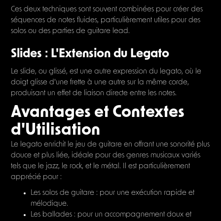
Ces deux techniques sont souvent combinées pour créer des
séquences de notes fluides, particulièrement utiles pour des
solos ou des parties de guitare lead.
Slides : L'Extension du Legato
Le slide, ou glissé, est une autre expression du legato, où le
doigt glisse d'une frette à une autre sur la même corde,
produisant un effet de liaison directe entre les notes.
Avantages et Contextes
d'Utilisation
Le legato enrichit le jeu de guitare en offrant une sonorité plus
douce et plus liée, idéale pour des genres musicaux variés
tels que le jazz, le rock, et le métal. Il est particulièrement
apprécié pour :
Les solos de guitare : pour une exécution rapide et
mélodique.
Les ballades : pour un accompagnement doux et