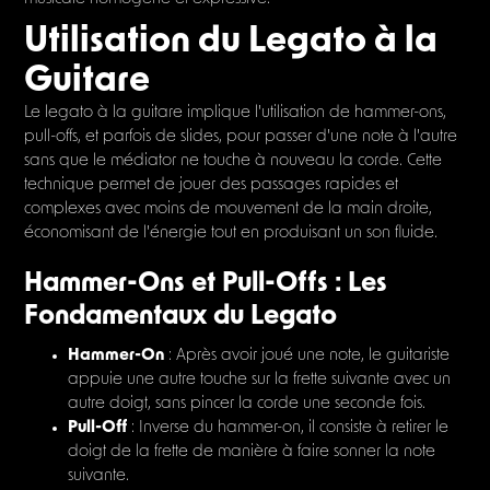
Utilisation du Legato à la
Guitare
Le legato à la guitare implique l'utilisation de hammer-ons,
pull-offs, et parfois de slides, pour passer d'une note à l'autre
sans que le médiator ne touche à nouveau la corde. Cette
technique permet de jouer des passages rapides et
complexes avec moins de mouvement de la main droite,
économisant de l'énergie tout en produisant un son fluide.
Hammer-Ons et Pull-Offs : Les
Fondamentaux du Legato
Hammer-On
: Après avoir joué une note, le guitariste
appuie une autre touche sur la frette suivante avec un
autre doigt, sans pincer la corde une seconde fois.
Pull-Off
: Inverse du hammer-on, il consiste à retirer le
doigt de la frette de manière à faire sonner la note
suivante.