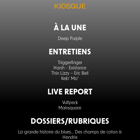
KIOSQUE
À LA UNE‍
Deep Purple
ENTRETIENS
Triggerfinger
Harsh - Existance
Thin Lizzy – Eric Bell
Keb’ Mo’
LIVE REPORT
Vulfpeck
Mainsquare
DOSSIERS/RUBRIQUES
La grande histoire du blues... Des champs de coton à
Hendrix