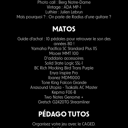
Photo call : Berg Notre-Dame
Vintage : ADA MP-1
Luthier : Julien Lebrun
Mais pourquoi ? : On parle de Radius d'une guitare ?
MATOS
Guide d’achat : 10 pédales pour retrouver le son des
années 80 !
Yamaha Pacifica SC Standard Plus 11S
Mooer MMT 100
D'addario accessoires
Solid State Logic SSL-1
BC Rich Mocking Bird Trans Purple
Enya Inspire Pro
Ibanez MDM1000
Tone King Falcon Grande
Anasound Utopia - Tsakalis AC Master
Kepma F0E-B
Two Notes Genome +
Gretsch G2420TG Streamliner
PÉDAGO TUTOS
Organisez votre jeu avec le CAGED.