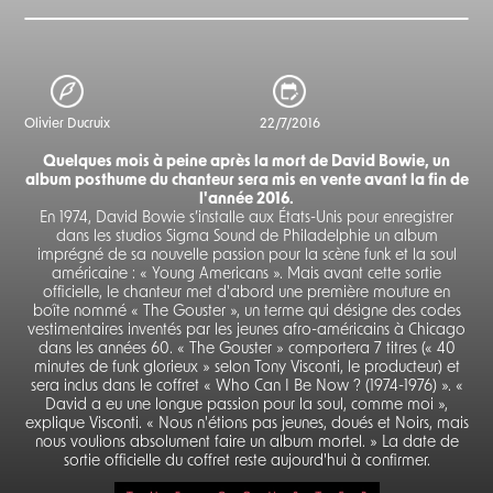
Olivier Ducruix
22/7/2016
Quelques mois à peine après la mort de David Bowie, un
album posthume du chanteur sera mis en vente avant la fin de
l'année 2016.
En 1974, David Bowie s’installe aux États-Unis pour enregistrer
dans les studios Sigma Sound de Philadelphie un album
imprégné de sa nouvelle passion pour la scène funk et la soul
américaine : « Young Americans ». Mais avant cette sortie
officielle, le chanteur met d'abord une première mouture en
boîte nommé « The Gouster », un terme qui désigne des codes
vestimentaires inventés par les jeunes afro-américains à Chicago
dans les années 60. « The Gouster » comportera 7 titres (« 40
minutes de funk glorieux » selon Tony Visconti, le producteur) et
sera inclus dans le coffret « Who Can I Be Now ? (1974-1976) ». «
David a eu une longue passion pour la soul, comme moi »,
explique Visconti. « Nous n'étions pas jeunes, doués et Noirs, mais
nous voulions absolument faire un album mortel. » La date de
sortie officielle du coffret reste aujourd'hui à confirmer.