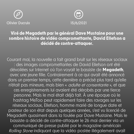
Olivier Ducruix
15/6/2021
Viré de Megadeth par le général Dave Mustaine pour une
sombre histoire de vidéo compromettante, David Ellefson a
décidé de contre-attaquer.
Courant mai, la nouvelle a fait grand bruit sur les réseaux sociaux
: des images compromettantes de David Ellefson ont été
dévoilées sur Internet où l’on voyait le bassiste de
Megadeth
,
avec une jeune fille. Contrairement à ce qui avait été annoncé
dans un premier temps, cette dernière a précisé plus tard qu’elle
n’était pas mineure, mais bien «
adulte et consentante
», et que
ces enregistrements lui avaient été dérobés par une tierce
personne. Mais le mal était déjà fait. À une époque où le
hashtag MeToo peut rapidement faire des ravages sur les
réseaux sociaux, Ellefson, homme marié de longue date et
pasteur de son état depuis quelques années, s’est vu licencié de
Megadeth quasiment dans la foulée par Dave Mustaine. Mais le
bassiste a décidé de contre-attaquer le 26 mai dernier via un
communiqué de presse publié par le magazine américain
Rolling Stone
indiquant que la vidéo postée illégalement avait