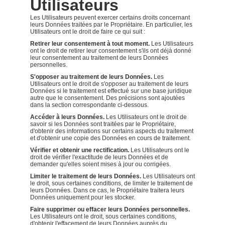
Utilisateurs
Les Utilisateurs peuvent exercer certains droits concernant
leurs Données traitées par le Propriétaire. En particulier, les
Utilisateurs ont le droit de faire ce qui suit :
Retirer leur consentement à tout moment.
Les Utilisateurs
ont le droit de retirer leur consentement s'ils ont déjà donné
leur consentement au traitement de leurs Données
personnelles.
S'opposer au traitement de leurs Données.
Les
Utilisateurs ont le droit de s'opposer au traitement de leurs
Données si le traitement est effectué sur une base juridique
autre que le consentement. Des précisions sont ajoutées
dans la section correspondante ci-dessous.
Accéder à leurs Données.
Les Utilisateurs ont le droit de
savoir si les Données sont traitées par le Propriétaire,
d'obtenir des informations sur certains aspects du traitement
et d'obtenir une copie des Données en cours de traitement.
Vérifier et obtenir une rectification.
Les Utilisateurs ont le
droit de vérifier l'exactitude de leurs Données et de
demander qu'elles soient mises à jour ou corrigées.
Limiter le traitement de leurs Données.
Les Utilisateurs ont
le droit, sous certaines conditions, de limiter le traitement de
leurs Données. Dans ce cas, le Propriétaire traitera leurs
Données uniquement pour les stocker.
Faire supprimer ou effacer leurs Données personnelles.
Les Utilisateurs ont le droit, sous certaines conditions,
d'obtenir l'effacement de leurs Données auprès du