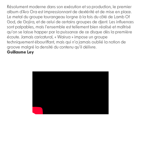
Résolument moderne dans son exécution et sa production, le premier
album d’Aro Ora est impressionnant de dextérité et de mise en place.
Le metal du groupe tourangeau lorgne à la fois du côté de Lamb Of
God, de Gojira, et de celui de certains groupes de djent. Les influences
sont palpables, mais l’ensemble est tellement bien réalisé et maîtrisé
qu’on se laisse happer par la puissance de ce disque dès la première
écoute. Jamais caricatural, « Wairua » impose un groupe
techniquement ébouriffant, mais qui n’a jamais oublié la notion de
groove malgré la densité du contenu qu’il délivre.
Guillaume Ley