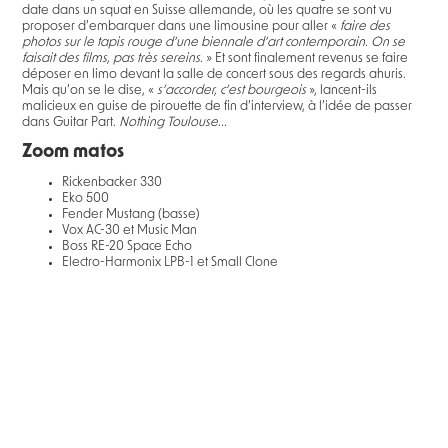
date dans un squat en Suisse allemande, où les quatre se sont vu
proposer d’embarquer dans une limousine pour aller «
faire des
photos sur le tapis rouge d’une biennale d’art contemporain. On se
faisait des films, pas très sereins.
» Et sont finalement revenus se faire
déposer en limo devant la salle de concert sous des regards ahuris.
Mais qu’on se le dise, «
s’accorder, c’est bourgeois
», lancent-ils
malicieux en guise de pirouette de fin d’interview, à l’idée de passer
dans Guitar Part.
Nothing Toulouse...
Zoom matos
Rickenbacker 330
Eko 500
Fender Mustang (basse)
Vox AC-30 et Music Man
Boss RE-20 Space Echo
Electro-Harmonix LPB-1 et Small Clone