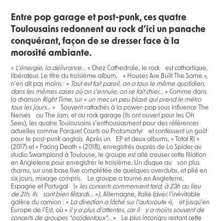
Entre pop garage et post-punk, ces quatre
Toulousains redonnent au rock d’ici un panache
conquérant, façon de se dresser face à la
morosité ambiante.
«
L’énergie, la délivrance...
» Chez Cathedrale, le rock est cathartique,
libérateur. Le titre du troisième album, « Houses Are Built The Same »,
n’en dit pas moins : «
Tout est fait pareil, on a tous le même quotidien,
dans les mêmes cases où on s’ennuie, on se fait chier...
» Comme dans
la chanson
Right Time
, sur «
un mec un peu blasé qui prend le métro
tous les jours...
» Souvent rattachés à la power-pop sous influence The
Nerves ou The Jam, et au rock garage (ils ont ouvert pour les Oh
Sees), les quatre Toulousains s’enthousiasment pour des références
actuelles comme Parquet Courts ou Protomartyr et confessent un goût
pour le post-punk anglais. Après un EP et deux albums, « Total Ri »
(2017) et « Facing Death » (2018), enregistrés auprès de Lo Spider au
studio Swampland à Toulouse, le groupe est allé creuser cette filiation
en Angleterre pour enregistrer le troisième. Un disque au son plus
charnu, sur une base live complétée de quelques overdubs, et plié en
six jours, mixage compris. Le groupe a tourné en Angleterre,
Espagne et Portugal («
les concerts commencent tard, à 23h au lieu
de 21h. Ils sont bien fêtards...
»
),
Allemagne, Italie (avec l’inévitable
galère du camion : «
La direction a lâché sur l’autoroute
»), et jusqu’en
Europe de l’Est, où «
il y a plus d’attentes, car il y a moins souvent de
concerts de groupes “occidentaux”...
» Le plus incongru restant cette