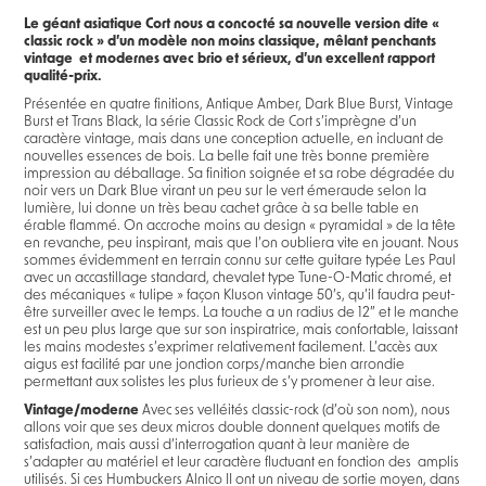
Le géant asiatique Cort nous a concocté sa nouvelle version dite «
classic rock » d’un modèle non moins classique, mêlant penchants
vintage et modernes avec brio et sérieux, d’un excellent rapport
qualité-prix.
Présentée en quatre finitions, Antique Amber, Dark Blue Burst, Vintage
Burst et Trans Black, la série Classic Rock de Cort s’imprègne d’un
caractère vintage, mais dans une conception actuelle, en incluant de
nouvelles essences de bois. La belle fait une très bonne première
impression au déballage. Sa finition soignée et sa robe dégradée du
noir vers un Dark Blue virant un peu sur le vert émeraude selon la
lumière, lui donne un très beau cachet grâce à sa belle table en
érable flammé. On accroche moins au design « pyramidal » de la tête
en revanche, peu inspirant, mais que l’on oubliera vite en jouant. Nous
sommes évidemment en terrain connu sur cette guitare typée Les Paul
avec un accastillage standard, chevalet type Tune-O-Matic chromé, et
des mécaniques « tulipe » façon Kluson vintage 50’s, qu’il faudra peut-
être surveiller avec le temps. La touche a un radius de 12” et le manche
est un peu plus large que sur son inspiratrice, mais confortable, laissant
les mains modestes s’exprimer relativement facilement. L’accès aux
aigus est facilité par une jonction corps/manche bien arrondie
permettant aux solistes les plus furieux de s’y promener à leur aise.
Vintage/moderne
Avec ses velléités classic-rock (d’où son nom), nous
allons voir que ses deux micros double donnent quelques motifs de
satisfaction, mais aussi d’interrogation quant à leur manière de
s’adapter au matériel et leur caractère fluctuant en fonction des amplis
utilisés. Si ces Humbuckers Alnico II ont un niveau de sortie moyen, dans