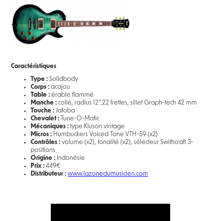
Caractéristiques
Type :
Solidbody
Corps :
acajou
Table :
érable flammé
Manche :
collé, radius 12”,22 frettes, sillet Graph-tech 42 mm
Touche :
Jatoba
Chevalet :
Tune-O-Matic
Mécaniques :
type Kluson vintage
Micros :
Humbuckers Voiced Tone VTH-59 (x2)
Contrôles :
volume (x2), tonalité (x2), sélecteur Swithcraft 3-
positions
Origine :
Indonésie
Prix :
449€
Distributeur :
www.lazonedumusicien.com