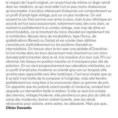
le respect de l’esprit originel, on ressent tout de même un léger retrait
dans les médiums, ce qui rend cette Cort un peu moins chaleureuse
qu’escomptée. Il est donc intéressant d’observer son comportement sur
un profil d’ampli typé vintage, puis sur un plus moderne. On voit
souvent la Les Paul comme une arme à solos, mais le jeu rythmique en
accords est tout aussi passionnant, notamment avec des sons clairs, se
mariant ici parfaitement à un combo vintage, sans trop de drive en
amont toutefois, car le tranchant du micro chevalet est rapidement mis
à contribution. Abusez donc de modulations, type Chorus, de
spatialisations (Reverb ou Delay) et vos volutes bien définies
s’envoleront, particulièrement sur les positions chevalet ou
intermédiaire. On hausse alors le ton avec une pédale d’Overdrive :
la Cort monte dans les tours doucement mais sûrement sur son micro
chevalet prêt à trancher dans le vif, à la manière d’un bon rock 70’s sur-
vitaminé, très bluesy en position manche où il manquera plus vite de
précision. On en vient progressivement aux saturations méchantes, sur
un profil d’ampli plus moderne ou orienté gros son sur lesquels elle
arrache avec agressivité sans être hystérique. C’est aussi simple que ça.
À ce tarif, il est inutile de la comparer à l’originale, mais elle tiendra
parfaitement son rang face à la concurrence dans sa gamme de prix.
On apprécie que les potards soient soudés à l’ancienne, rendant tout
upgrade ou intervention facile à réaliser. Si elle se veut à la croisée
des chemins, vintage/moderne, elle penchera un peu plus du côté du
camp des modernes, tout en restant ouverte, avec les atouts
nécessaires pour séduire, entre autres, les débutants. Mais pas que…
Olivier Davantès