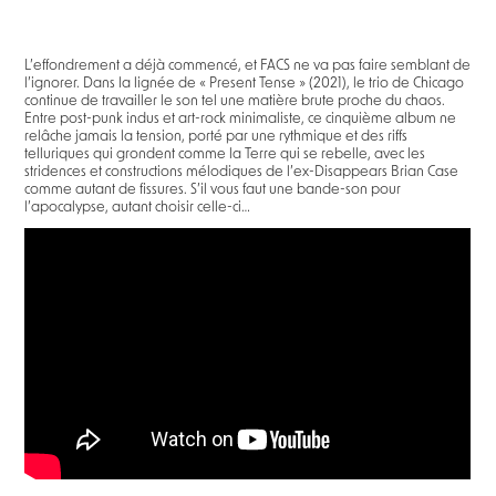
L’effondrement a déjà commencé, et FACS ne va pas faire semblant de
l’ignorer. Dans la lignée de « Present Tense » (2021), le trio de Chicago
continue de travailler le son tel une matière brute proche du chaos.
Entre post-punk indus et art-rock minimaliste, ce cinquième album ne
relâche jamais la tension, porté par une rythmique et des riffs
telluriques qui grondent comme la Terre qui se rebelle, avec les
stridences et constructions mélodiques de l’ex-Disappears Brian Case
comme autant de fissures. S’il vous faut une bande-son pour
l’apocalypse, autant choisir celle-ci…