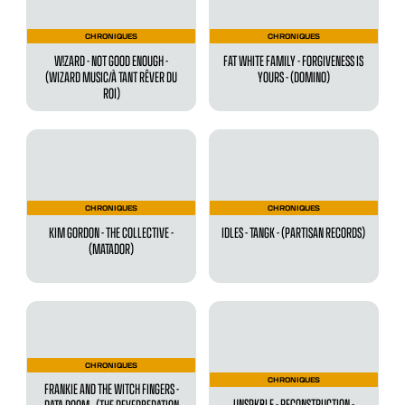
CHRONIQUES
CHRONIQUES
W!ZARD - NOT GOOD ENOUGH -
FAT WHITE FAMILY - FORGIVENESS IS
(WIZARD MUSIC/À TANT RÊVER DU
YOURS - (DOMINO)
ROI)
CHRONIQUES
CHRONIQUES
KIM GORDON - THE COLLECTIVE -
IDLES - TANGK - (PARTISAN RECORDS)
(MATADOR)
CHRONIQUES
CHRONIQUES
FRANKIE AND THE WITCH FINGERS -
UNSPKBLE - RECONSTRUCTION -
DATA DOOM - (THE REVERBERATION