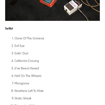
Setlist
Clone Of The Universe
Evil Eye
Eatin’ Dust
California Crossing
(I’ve Been) Hexed
Hell On The Wheels
Mongoose
Nowhere Left To Hide
Strato-Streak