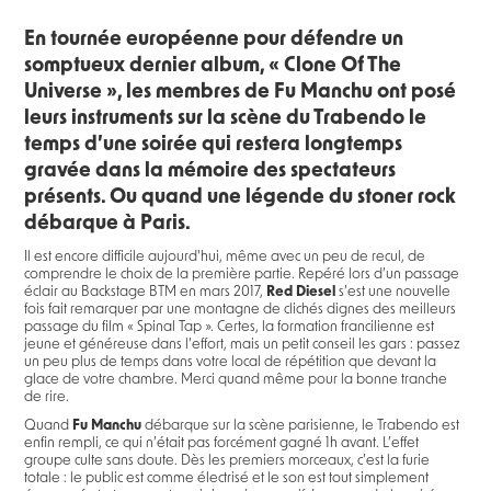
En tournée européenne pour défendre un
somptueux dernier album, « Clone Of The
Universe », les membres de Fu Manchu ont posé
leurs instruments sur la scène du Trabendo le
temps d’une soirée qui restera longtemps
gravée dans la mémoire des spectateurs
présents. Ou quand une légende du stoner rock
débarque à Paris.
Il est encore difficile aujourd'hui, même avec un peu de recul, de
comprendre le choix de la première partie. Repéré lors d’un passage
éclair au Backstage BTM en mars 2017,
Red Diesel
s’est une nouvelle
fois fait remarquer par une montagne de clichés dignes des meilleurs
passage du film « Spinal Tap ». Certes, la formation francilienne est
jeune et généreuse dans l’effort, mais un petit conseil les gars : passez
un peu plus de temps dans votre local de répétition que devant la
glace de votre chambre. Merci quand même pour la bonne tranche
de rire.
Quand
Fu Manchu
débarque sur la scène parisienne, le Trabendo est
enfin rempli, ce qui n’était pas forcément gagné 1h avant. L’effet
groupe culte sans doute. Dès les premiers morceaux, c’est la furie
totale : le public est comme électrisé et le son est tout simplement