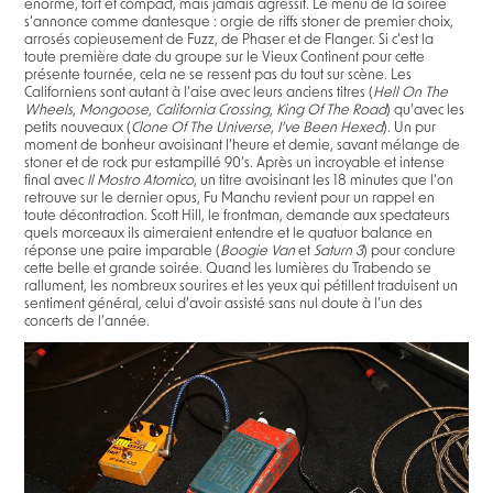
énorme, fort et compact, mais jamais agressif. Le menu de la soirée
s’annonce comme dantesque : orgie de riffs stoner de premier choix,
arrosés copieusement de Fuzz, de Phaser et de Flanger. Si c’est la
toute première date du groupe sur le Vieux Continent pour cette
présente tournée, cela ne se ressent pas du tout sur scène. Les
Californiens sont autant à l’aise avec leurs anciens titres (
Hell On The
Wheels
,
Mongoose
,
California Crossing
,
King Of The Road
) qu’avec les
petits nouveaux (
Clone Of The Universe
,
I’ve Been Hexed
). Un pur
moment de bonheur avoisinant l’heure et demie, savant mélange de
stoner et de rock pur estampillé 90’s. Après un incroyable et intense
final avec
Il Mostro Atomico
, un titre avoisinant les 18 minutes que l’on
retrouve sur le dernier opus, Fu Manchu revient pour un rappel en
toute décontraction. Scott Hill, le frontman, demande aux spectateurs
quels morceaux ils aimeraient entendre et le quatuor balance en
réponse une paire imparable (
Boogie Van
et
Saturn 3
) pour conclure
cette belle et grande soirée. Quand les lumières du Trabendo se
rallument, les nombreux sourires et les yeux qui pétillent traduisent un
sentiment général, celui d’avoir assisté sans nul doute à l’un des
concerts de l’année.