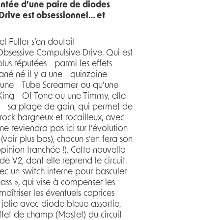
entée d’une paire de diodes
Drive est obsessionnel… et
el Fuller s’en doutait
bsessive Compulsive Drive. Qui est
lus réputées parmi les effets
ntané né il y a une quinzaine
u’une Tube Screamer ou qu’une
 King Of Tone ou une Timmy, elle
ute sa plage de gain, qui permet de
rock hargneux et rocailleux, avec
 reviendra pas ici sur l’évolution
(voir plus bas), chacun s’en fera son
pinion tranchée !). Cette nouvelle
 V2, dont elle reprend le circuit.
ec un switch interne pour basculer
ss », qui vise à compenser les
aîtriser les éventuels caprices
 jolie avec diode bleue assortie,
fet de champ (Mosfet) du circuit