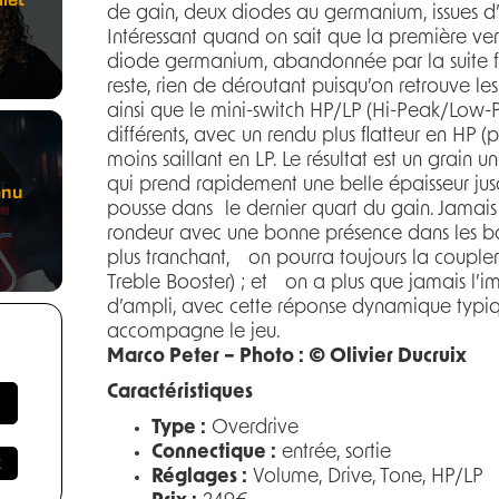
de gain, deux diodes au germanium, issues d’
Intéressant quand on sait que la première ve
diode germanium, abandonnée par la suite faut
reste, rien de déroutant puisqu’on retrouve l
ainsi que le mini-switch HP/LP (Hi-Peak/Low
différents, avec un rendu plus flatteur en HP 
moins saillant en LP. Le résultat est un grain u
qui prend rapidement une belle épaisseur jusq
enu
pousse dans le dernier quart du gain. Jamais c
rondeur avec une bonne présence dans les bas
plus tranchant, on pourra toujours la couple
Treble Booster) ; et on a plus que jamais l’i
d’ampli, avec cette réponse dynamique typiqu
accompagne le jeu.
Marco Peter – Photo : © Olivier Ducruix
Caractéristiques
Type :
Overdrive
Connectique :
entrée, sortie
Réglages :
Volume, Drive, Tone, HP/LP