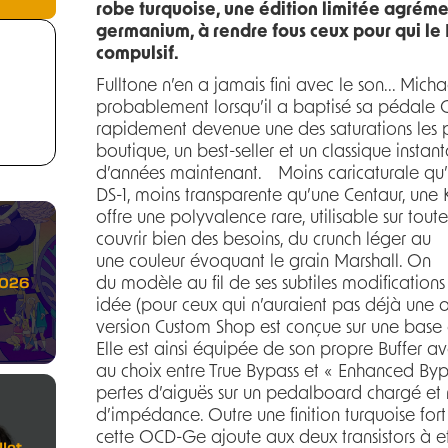
robe turquoise, une édition limitée agrém
germanium, à rendre fous ceux pour qui le 
compulsif.
Fulltone n’en a jamais fini avec le son... Micha
probablement lorsqu’il a baptisé sa pédale O
rapidement devenue une des saturations les p
boutique, un best-seller et un classique insta
d’années maintenant. Moins caricaturale q
DS-1, moins transparente qu’une Centaur, une
offre une polyvalence rare, utilisable sur to
couvrir bien des besoins, du crunch léger au 
une couleur évoquant le grain Marshall. On ne
2026
du modèle au fil de ses subtiles modifications 
idée (pour ceux qui n’auraient pas déjà une o
version Custom Shop est conçue sur une base de
Elle est ainsi équipée de son propre Buffer av
au choix entre True Bypass et « Enhanced Bypa
pertes d’aiguës sur un pedalboard chargé et m
d’impédance. Outre une finition turquoise fort
cette OCD-Ge ajoute aux deux transistors à ef
let