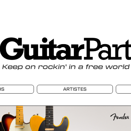
Keep
on
rockin
'
in a free world
OS
ARTISTES