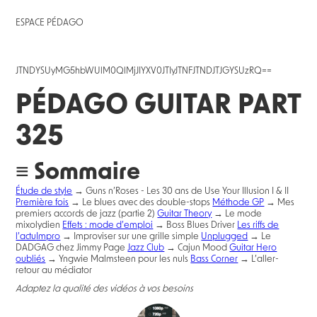
ESPACE PÉDAGO
JTNDYSUyMG5hbWUlM0QlMjJIYXV0JTIyJTNFJTNDJTJGYSUzRQ==
PÉDAGO GUITAR PART
325
≡ Sommaire
Étude de style
→ Guns n’Roses - Les 30 ans de Use Your Illusion I & II
Première fois
→ Le blues avec des double-stops
Méthode GP
→ Mes
premiers accords de jazz (partie 2)
Guitar Theory
→ Le mode
mixolydien
Effets : mode d’emploi
→ Boss Blues Driver
Les riffs de
l’actu
Impro
→ Improviser sur une grille simple
Unplugged
→ Le
DADGAG chez Jimmy Page
Jazz Club
→ Cajun Mood
Guitar Hero
oubliés
→ Yngwie Malmsteen pour les nuls
Bass Corner
→ L’aller-
retour au médiator
Adaptez la qualité des vidéos à vos besoins