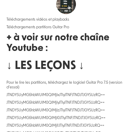
Téléchargements vidéos et playbacks
Téléchargements partitions Guitar Pro
+ à voir sur notre chaîne
Youtube :
↓ LES LEÇONS ↓
Pour le lire les partitions, téléchargez le logiciel Guitar Pro 7.5 (version
d’essai)
JTNDYSUyMG5hbWUlM0QlMjIxJTIyJTNFJTNDJTJGYSUzRQ==
JTNDYSUyMG5hbWUlM0QlMjIyJTIyJTNFJTNDJTJGYSUzRQ==
JTNDYSUyMG5hbWUlM0QlMjIzJTIyJTNFJTNDJTJGYSUzRQ==
JTNDYSUyMG5hbWUlM0QlMjI0JTIyJTNFJTNDJTJGYSUzRQ==
JTNDYSUyMG5hbWUlM0QlMjI1JTIyJTNFJTNDJTJGYSUzRQ==