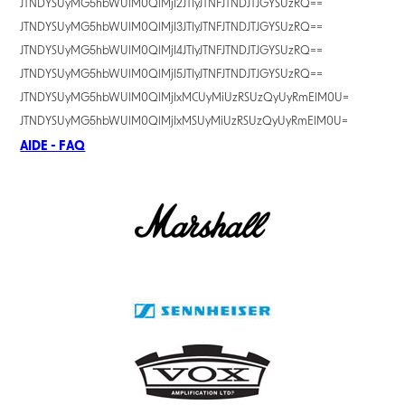
JTNDYSUyMG5hbWUlM0QlMjI2JTIyJTNFJTNDJTJGYSUzRQ==
JTNDYSUyMG5hbWUlM0QlMjI3JTIyJTNFJTNDJTJGYSUzRQ==
JTNDYSUyMG5hbWUlM0QlMjI4JTIyJTNFJTNDJTJGYSUzRQ==
JTNDYSUyMG5hbWUlM0QlMjI5JTIyJTNFJTNDJTJGYSUzRQ==
JTNDYSUyMG5hbWUlM0QlMjIxMCUyMiUzRSUzQyUyRmElM0U=
JTNDYSUyMG5hbWUlM0QlMjIxMSUyMiUzRSUzQyUyRmElM0U=
AIDE - FAQ