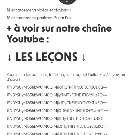
Téléchargements vidéos et playbacks
Téléchargements partitions Guitar Pro
+ à voir sur notre chaîne
Youtube :
↓ LES LEÇONS ↓
Pour le lire les partitions, téléchargez le logiciel Guitar Pro 7.5 (version
d’essai)
JTNDYSUyMG5hbWUlM0QlMjIxJTIyJTNFJTNDJTJGYSUzRQ==
JTNDYSUyMG5hbWUlM0QlMjIyJTIyJTNFJTNDJTJGYSUzRQ==
JTNDYSUyMG5hbWUlM0QlMjIzJTIyJTNFJTNDJTJGYSUzRQ==
JTNDYSUyMG5hbWUlM0QlMjI0JTIyJTNFJTNDJTJGYSUzRQ==
JTNDYSUyMG5hbWUlM0QlMjI1JTIyJTNFJTNDJTJGYSUzRQ==
JTNDYSUyMG5hbWUlM0QlMjI2JTIyJTNFJTNDJTJGYSUzRQ==
JTNDYSUyMG5hbWUlM0QlMjI3JTIyJTNFJTNDJTJGYSUzRQ==