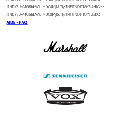
JTNDYSUyMG5hbWUlM0QlMjI4JTIyJTNFJTNDJTJGYSUzRQ==
JTNDYSUyMG5hbWUlM0QlMjI5JTIyJTNFJTNDJTJGYSUzRQ==
AIDE - FAQ