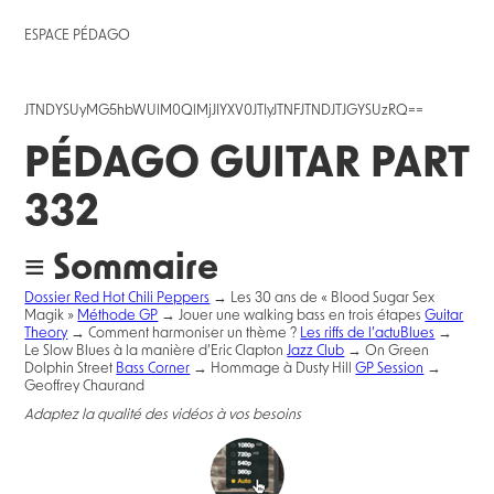
ESPACE PÉDAGO
JTNDYSUyMG5hbWUlM0QlMjJIYXV0JTIyJTNFJTNDJTJGYSUzRQ==
PÉDAGO GUITAR PART
332
≡ Sommaire
Dossier Red Hot Chili Peppers
→ Les 30 ans de « Blood Sugar Sex
Magik »
Méthode GP
→ Jouer une walking bass en trois étapes
Guitar
Theory
→ Comment harmoniser un thème ?
Les riffs de l’actu
Blues
→
Le Slow Blues à la manière d’Eric Clapton
Jazz Club
→ On Green
Dolphin Street
Bass Corner
→ Hommage à Dusty Hill
GP Session
→
Geoffrey Chaurand
Adaptez la qualité des vidéos à vos besoins