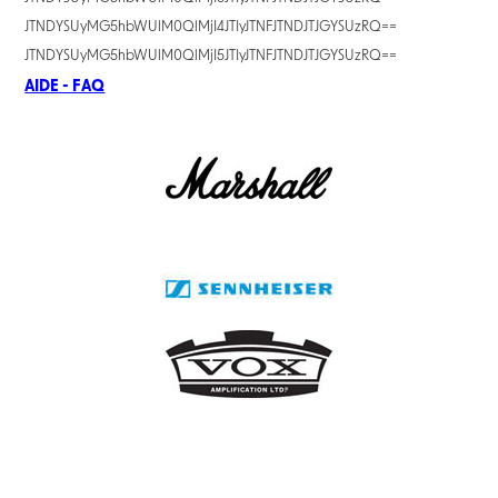
JTNDYSUyMG5hbWUlM0QlMjI4JTIyJTNFJTNDJTJGYSUzRQ==
JTNDYSUyMG5hbWUlM0QlMjI5JTIyJTNFJTNDJTJGYSUzRQ==
AIDE - FAQ