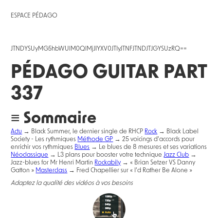
ESPACE PÉDAGO
JTNDYSUyMG5hbWUlM0QlMjJIYXV0JTIyJTNFJTNDJTJGYSUzRQ==
PÉDAGO GUITAR PART
337
≡ Sommaire
Actu
→ Black Summer, le dernier single de RHCP
Rock
→ Black Label
Society - Les rythmiques
Méthode GP
→ 25 voicings d'accords pour
enrichir vos rythmiques
Blues
→ Le blues de 8 mesures et ses variations
Néoclassique
→ L3 plans pour booster votre technique
Jazz Club
→
Jazz-blues for Mr Henri Martin
Rockabily
→ « Brian Setzer VS Danny
Gatton »
Masterclass
→ Fred Chapellier sur « I’d Rather Be Alone »
Adaptez la qualité des vidéos à vos besoins