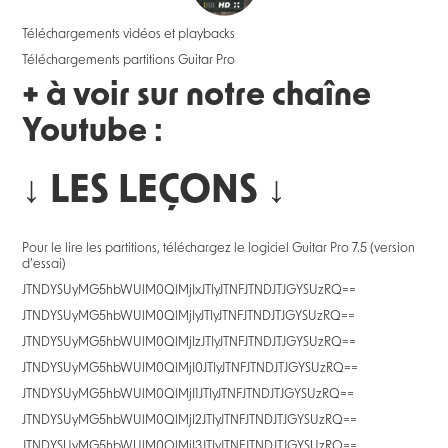
Téléchargements vidéos et playbacks
Téléchargements partitions Guitar Pro
+ à voir sur notre chaîne
Youtube :
↓ LES LEÇONS ↓
Pour le lire les partitions, téléchargez le logiciel Guitar Pro 7.5 (version
d’essai)
JTNDYSUyMG5hbWUlM0QlMjIxJTIyJTNFJTNDJTJGYSUzRQ==
JTNDYSUyMG5hbWUlM0QlMjIyJTIyJTNFJTNDJTJGYSUzRQ==
JTNDYSUyMG5hbWUlM0QlMjIzJTIyJTNFJTNDJTJGYSUzRQ==
JTNDYSUyMG5hbWUlM0QlMjI0JTIyJTNFJTNDJTJGYSUzRQ==
JTNDYSUyMG5hbWUlM0QlMjI1JTIyJTNFJTNDJTJGYSUzRQ==
JTNDYSUyMG5hbWUlM0QlMjI2JTIyJTNFJTNDJTJGYSUzRQ==
JTNDYSUyMG5hbWUlM0QlMjI3JTIyJTNFJTNDJTJGYSUzRQ==