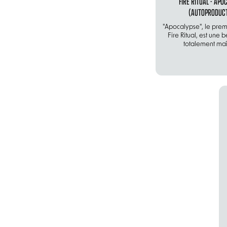
FIRE RITUAL - APO
(AUTOPRODUCT
"Apocalypse", le pre
Fire Ritual, est une b
totalement maît