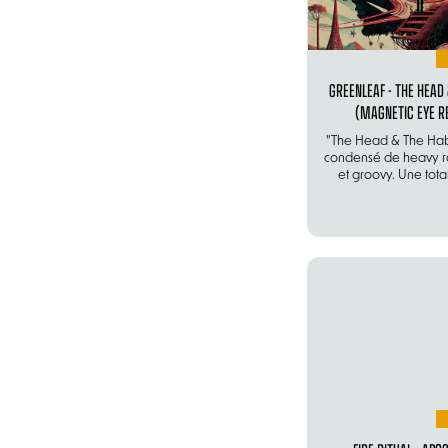
GREENLEAF - THE HEAD 
(MAGNETIC EYE R
"The Head & The Habit
condensé de heavy ro
et groovy. Une total