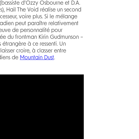
(bassiste d’Ozzy Osbourne et D.A.
), Hail The Void réalise un second
esseur, voire plus. Si le mélange
dien peut paraître relativement
preuve de personnalité pour
bitée du frontman Kirin Gudmunson –
 étrangère à ce ressenti. Un
laisser croire, à classer entre
diens de
Mountain Dust
.