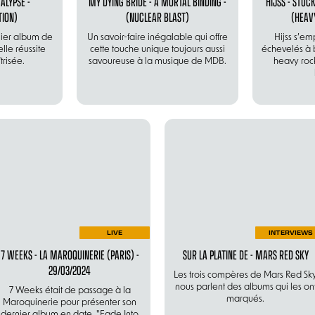
CALYPSE -
MY DYING BRIDE - A MORTAL BINDING -
HIJSS - STU
ION)
(NUCLEAR BLAST)
(HEAV
mier album de
Un savoir-faire inégalable qui offre
Hijss s’emp
elle réussite
cette touche unique toujours aussi
échevelés à b
risée.
savoureuse à la musique de MDB.
heavy roc
LIVE
INTERVIEWS
7 WEEKS - LA MAROQUINERIE (PARIS) -
SUR LA PLATINE DE - MARS RED SKY
29/03/2024
Les trois compères de Mars Red Sk
nous parlent des albums qui les on
7 Weeks était de passage à la
marqués.
Maroquinerie pour présenter son
dernier album en date, "Fade Into