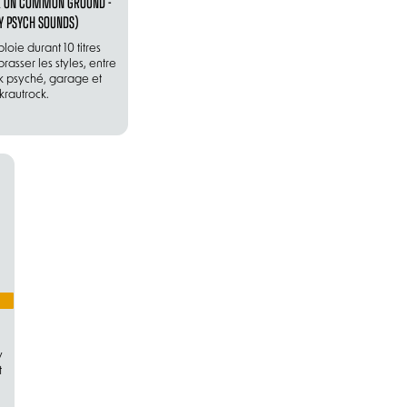
CK ON COMMON GROUND -
Y PSYCH SOUNDS)
loie durant 10 titres
rasser les styles, entre
k psyché, garage et
krautrock.
y
t