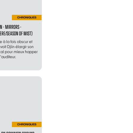
CHRONIQUES
IN - MIRRORS -
ERE/SEASON OF MIST)
 à la fois obscur et
 voit Djiin élargir son
cal pour mieux happer
l’auditeur.
CHRONIQUES