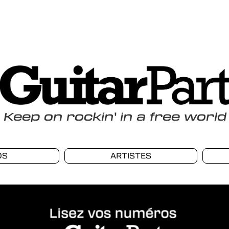
Keep
on
rockin
'
in a free world
OS
ARTISTES