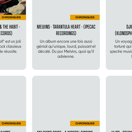
CHRONIQUES
CHRONIQUES
& THE HABIT -
MELVINS - TARANTULA HEART - (IPECAC
DJI
ECORDS)
RECORDINGS)
(KLONOSPH
" est un joli
Un album encore une fois aussi
Un voyage
ck classieux
génial qu’unique, lourd, puissant et
torturé qui
e réussite.
décalé. Du pur Melvins, quoi qu’il
spectre musi
advienne.
CHRONIQUES
CHRONIQUES