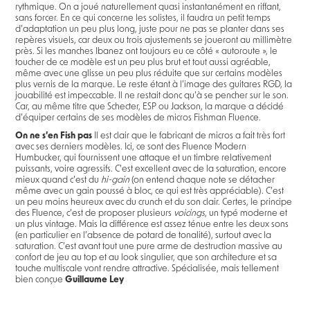
rythmique. On a joué naturellement quasi instantanément en riffant,
sans forcer. En ce qui concerne les solistes, il faudra un petit temps
d’adaptation un peu plus long, juste pour ne pas se planter dans ses
repères visuels, car deux ou trois ajustements se joueront au millimètre
près. Si les manches Ibanez ont toujours eu ce côté « autoroute », le
toucher de ce modèle est un peu plus brut et tout aussi agréable,
même avec une glisse un peu plus réduite que sur certains modèles
plus vernis de la marque. Le reste étant à l’image des guitares RGD, la
jouabilité est impeccable. Il ne restait donc qu’à se pencher sur le son.
Car, au même titre que Schecter, ESP ou Jackson, la marque a décidé
d’équiper certains de ses modèles de micros Fishman Fluence.
On ne s’en Fish pas
Il est clair que le fabricant de micros a fait très fort
avec ses derniers modèles. Ici, ce sont des Fluence Modern
Humbucker, qui fournissent une attaque et un timbre relativement
puissants, voire agressifs. C’est excellent avec de la saturation, encore
mieux quand c’est du
hi-gain
(on entend chaque note se détacher
même avec un gain poussé à bloc, ce qui est très appréciable). C’est
un peu moins heureux avec du crunch et du son clair. Certes, le principe
des Fluence, c’est de proposer plusieurs
voicings
, un typé moderne et
un plus vintage. Mais la différence est assez ténue entre les deux sons
(en particulier en l’absence de potard de tonalité), surtout avec la
saturation. C’est avant tout une pure arme de destruction massive au
confort de jeu au top et au look singulier, que son architecture et sa
touche multiscale vont rendre attractive. Spécialisée, mais tellement
bien conçue
Guillaume Ley