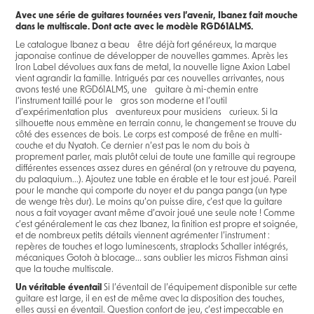
Avec une série de guitares tournées vers l’avenir, Ibanez fait mouche
dans le multiscale. Dont acte avec le modèle RGD61ALMS.
Le catalogue Ibanez a beau être déjà fort généreux, la marque
japonaise continue de développer de nouvelles gammes. Après les
Iron Label dévolues aux fans de metal, la nouvelle ligne Axion Label
vient agrandir la famille. Intrigués par ces nouvelles arrivantes, nous
avons testé une RGD61ALMS, une guitare à mi-chemin entre
l’instrument taillé pour le gros son moderne et l’outil
d’expérimentation plus aventureux pour musiciens curieux. Si la
silhouette nous emmène en terrain connu, le changement se trouve du
côté des essences de bois. Le corps est composé de frêne en multi-
couche et du Nyatoh. Ce dernier n’est pas le nom du bois à
proprement parler, mais plutôt celui de toute une famille qui regroupe
différentes essences assez dures en général (on y retrouve du payena,
du palaquium...). Ajoutez une table en érable et le tour est joué. Pareil
pour le manche qui comporte du noyer et du panga panga (un type
de wenge très dur). Le moins qu’on puisse dire, c’est que la guitare
nous a fait voyager avant même d’avoir joué une seule note ! Comme
c’est généralement le cas chez Ibanez, la finition est propre et soignée,
et de nombreux petits détails viennent agrémenter l’instrument :
repères de touches et logo luminescents, straplocks Schaller intégrés,
mécaniques Gotoh à blocage... sans oublier les micros Fishman ainsi
que la touche multiscale.
Un véritable éventail
Si l’éventail de l’équipement disponible sur cette
guitare est large, il en est de même avec la disposition des touches,
elles aussi en éventail. Question confort de jeu, c’est impeccable en