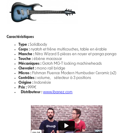
Caractéristiques
Type :
Solidbody
Corps :
nyatoh et frêne multicouches, table en érable
Manche :
Nitro Wizard 5 pièces en noyer et panga panga
Touche :
ébène macassar
Mécaniques :
Gotoh MG-T locking machineheads
Chevalet :
mono rail bridge
Micros :
Fishman Fluence Modern Humbucker Ceramic (x2)
Contrôles :
volume, sélecteur à 3 positions
Origine :
Indonésie
Prix :
999€
Distributeur :
www.ibanez.com