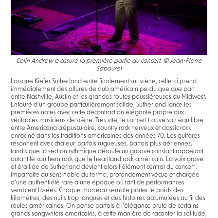
Colin Andrew a assuré la première partie du concert. © Jean-Pierre
Sabouret
Lorsque Kiefer Sutherland entre finalement sur scène, celle-ci prend
immédiatement des allures de club américain perdu quelque part
entre Nashville, Austin et les grandes routes poussiéreuses du Midwest.
Entouré d’un groupe particulièrement solide, Sutherland lance les
premières notes avec cette décontraction élégante propre aux
véritables musiciens de scène. Très vite, le concert trouve son équilibre
entre Americana crépusculaire, country rock nerveux et classic rock
enraciné dans les traditions américaines des années 70. Les guitares
résonnent avec chaleur, parfois rugueuses, parfois plus aériennes,
tandis que la section rythmique déroule un groove constant rappelant
autant le southern rock que le heartland rock américain. La voix grave
et éraillée de Sutherland devient alors l’élément central du concert :
imparfaite au sens noble du terme, profondément vécue et chargée
d’une authenticité rare à une époque où tant de performances
semblent lissées. Chaque morceau semble porter le poids des
kilomètres, des nuits trop longues et des histoires accumulées au fil des
routes américaines. On pense parfois à l’élégance brute de certains
grands songwriters américains, à cette manière de raconter la solitude,