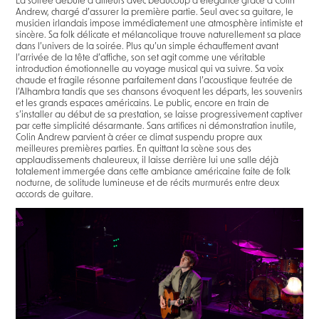
La soirée débute d’ailleurs avec beaucoup d’élégance grâce à Colin
Andrew, chargé d’assurer la première partie. Seul avec sa guitare, le
musicien irlandais impose immédiatement une atmosphère intimiste et
sincère. Sa folk délicate et mélancolique trouve naturellement sa place
dans l’univers de la soirée. Plus qu’un simple échauffement avant
l’arrivée de la tête d’affiche, son set agit comme une véritable
introduction émotionnelle au voyage musical qui va suivre. Sa voix
chaude et fragile résonne parfaitement dans l’acoustique feutrée de
l’Alhambra tandis que ses chansons évoquent les départs, les souvenirs
et les grands espaces américains. Le public, encore en train de
s’installer au début de sa prestation, se laisse progressivement captiver
par cette simplicité désarmante. Sans artifices ni démonstration inutile,
Colin Andrew parvient à créer ce climat suspendu propre aux
meilleures premières parties. En quittant la scène sous des
applaudissements chaleureux, il laisse derrière lui une salle déjà
totalement immergée dans cette ambiance américaine faite de folk
nocturne, de solitude lumineuse et de récits murmurés entre deux
accords de guitare.