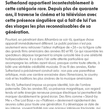
Sutherland appartient incontestablement à
cette catégorie rare. Depuis plus de quarante
ans, il traverse le cinéma et la télévision avec
cette présence singulière qui a fait de lui l’un
des visages les plus reconnaissables de sa
génération.
Pourtant, en pénétrant dans Alhambra ce soir-là, quelque chose
apparaît immédiatement différent. Le public parisien n’est pas
seulement venu retrouver l’acteur mythique de « 24 » ou la figure culte
des grands films américains des années 80 et 90. Ce qui rassemble les
spectateurs dépasse largement la simple curiosité liée à une célébrité
hollywoodienne. Il y a dans l’air cette attente particulière qui
accompagne les artistes ayant réussi, presque contre toute attente, à
bâtir une véritable crédibilité musicale. Et au fil des années, Kiefer
Sutherland a précisément construit cela : non pas une parenthèse
artistique, mais une carrière enracinée dans l’Americana, le country
rock et les traditions les plus sincères de la musique américaine.
Très tôt, Sutherland impose sa propre identité, loin de l’ombre
paternelle. Dès les années 80, sa présence magnétique, son regard
tendu et cette énergie nerveuse presque électrique lui permettent de
marquer durablement le grand écran. Des films comme « Stand-by
Me », « The Lost Boys » ou « Flatliners » deviennent rapidement des
œuvres cultes pour toute une génération. Il y développe ce style de
jeu intense, souvent habité par une noirceur intérieure fascinante, qui