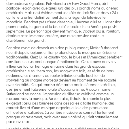
deviendra sa signature. Puis viendra « A Few Good Men », où il
partage l’écran avec quelques-uns des plus grands noms du cinéma
américain. Mais c’est évidemment son rôle de Jack Bauer dans « 24 »
qui le fera entrer définitivement dans la légende télévisuelle
mondiale. Pendant près d’une décennie, il incarne à lui seul la tension
permanente, l’urgence et la brutalité morale d’une Amérique post-11
septembre. Le personnage devient mythique. L’acteur aussi. Pourtant,
derrière cette immense carrière, une autre passion continue
discrètement de grandir.
Car bien avant de devenir musicien publiquement, Kiefer Sutherland
nourrit depuis toujours un lien profond avec la musique américaine
traditionnelle. Chez lui, le country rock, le blues et l’Americana semblent
constituer une seconde langue émotionnelle. On retrouve dans ses
influences tout un héritage enraciné dans les grands espaces
américains : le southern rock, les songwriters folk, les récits de bars
nocturnes, les chansons de routes infinies et cette tradition du
storytelling où chaque morceau devient un fragment de vie raconté
avec sincérité… Ce qui rend sa démarche particulièrement crédible,
c’est justement l’absence totale d’opportunisme. À aucun moment
Sutherland ne donne l’impression d’utiliser sa célébrité comme un
raccourci vers la musique. Au contraire, il choisit le chemin le plus
exigeant : celui des tournées dans des salles à taille humaine, des
concerts live et d’une musique organique, loin des productions
artificielles et calibrées. Sa carrière musicale se construit lentement,
presque discrètement, mais avec une sincérité qui finit naturellement
par convaincre.