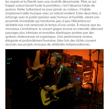
les regrets et la liberté avec une sincérité désarmante. Mais ce qui
frappe surtout durant toute la prestation, c’est l’absence totale de
posture. Kiefer Sutherland ne joue jamais au rockeur ; il habite
simplement cette musique avec un naturel évident. Entre deux titres, il
échange avec le public parisien avec humour et humilité, créant une
proximité immédiate qui transforme peu à peu l’Alhambra en
véritable bar rock américain le temps d’une soirée. À mesure que les
morceaux s’enchaînent, le concert gagne encore en intensité, alternant
passages plus intimistes et envolées électriques portées par des
guitares chaleureuses et organiques. Une performance sincère,
élégante et profondément humaine, bien loin des clichés souvent
associés aux projets musicaux de célébrités hollywoodiennes.