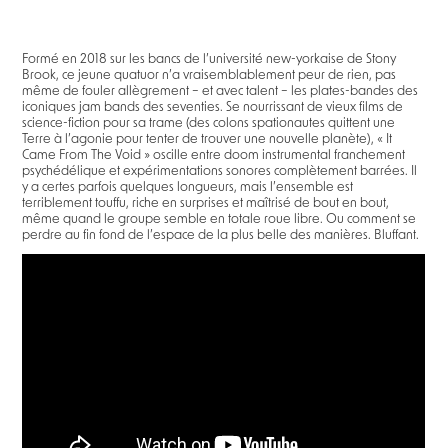
Formé en 2018 sur les bancs de l’université new-yorkaise de Stony
Brook, ce jeune quatuor n’a vraisemblablement peur de rien, pas
même de fouler allègrement – et avec talent – les plates-bandes des
iconiques jam bands des seventies. Se nourrissant de vieux films de
science-fiction pour sa trame (des colons spationautes quittent une
Terre à l’agonie pour tenter de trouver une nouvelle planète), « It
Came From The Void » oscille entre doom instrumental franchement
psychédélique et expérimentations sonores complètement barrées. Il
y a certes parfois quelques longueurs, mais l’ensemble est
terriblement touffu, riche en surprises et maîtrisé de bout en bout,
même quand le groupe semble en totale roue libre. Ou comment se
perdre au fin fond de l’espace de la plus belle des manières. Bluffant.