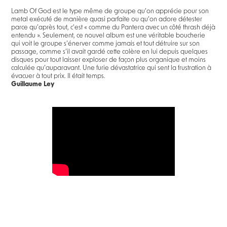
Lamb Of God est le type même de groupe qu’on apprécie pour son
metal exécuté de manière quasi parfaite ou qu’on adore détester
parce qu’après tout, c’est « comme du Pantera avec un côté thrash déjà
entendu ». Seulement, ce nouvel album est une véritable boucherie
qui voit le groupe s’énerver comme jamais et tout détruire sur son
passage, comme s’il avait gardé cette colère en lui depuis quelques
disques pour tout laisser exploser de façon plus organique et moins
calculée qu’auparavant. Une furie dévastatrice qui sent la frustration à
évacuer à tout prix. Il était temps.
Guillaume Ley