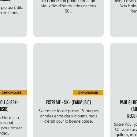
La bande son parfaite pour un
Avec ce sec
vieux film d’horreur des années
Van Halen
rple qui édite
50...
for
en 11 ans...
CHRONIQUES
CHRONIQUES
ROLL QUEEN -
EXTREME - SIX - (EARMUSIC)
PAUL GILBE
USIC)
(MU
Extreme a laissé passer 15 longues
RECOR
années entre deux albums, mais
 Heat Line
c’était pour la bonne cause.
uissant,
Sacré Paul, j
é pour passer
On vous rassu
ndex.
guitare, mais