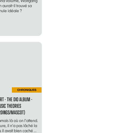
ond volume, Wolfgang
 aurait-il trouvé sa
mule idéale ?
CHRONIQUES
RT - THE DIO ALBUM -
SIC THEORIES
DINGS/MASCOT)
amais là où on l’attend.
re, il n’a pas lâché la
 il avait bien caché ...