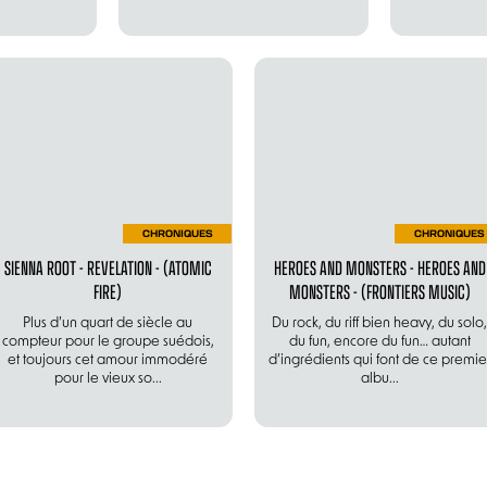
CHRONIQUES
CHRONIQUES
SIENNA ROOT - REVELATION - (ATOMIC
HEROES AND MONSTERS - HEROES AND
FIRE)
MONSTERS - (FRONTIERS MUSIC)
Plus d’un quart de siècle au
Du rock, du riff bien heavy, du solo,
compteur pour le groupe suédois,
du fun, encore du fun… autant
et toujours cet amour immodéré
d’ingrédients qui font de ce premie
pour le vieux so...
albu...