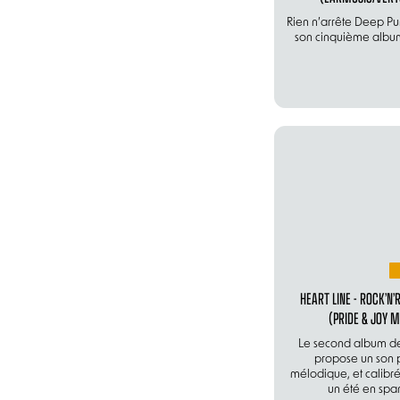
Rien n’arrête Deep Pu
son cinquième album 
HEART LINE - ROCK’N’
(PRIDE & JOY M
Le second album de
propose un son p
mélodique, et calibr
un été en spa