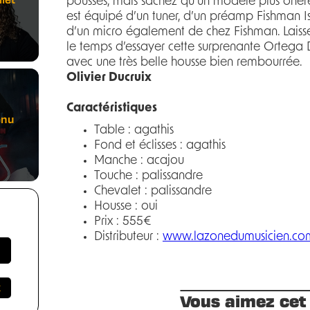
poussés, mais sachez qu’un modèle plus onére
est équipé d’un tuner, d’un préamp Fishman Is
d’un micro également de chez Fishman. Laiss
le temps d’essayer cette surprenante Ortega D
avec une très belle housse bien rembourrée.
Olivier Ducruix
Caractéristiques
enu
Table : agathis
Fond et éclisses : agathis
Manche : acajou
Touche : palissandre
Chevalet : palissandre
Housse : oui
Prix : 555€
Distributeur :
www.lazonedumusicien.co
Vous aimez cet 