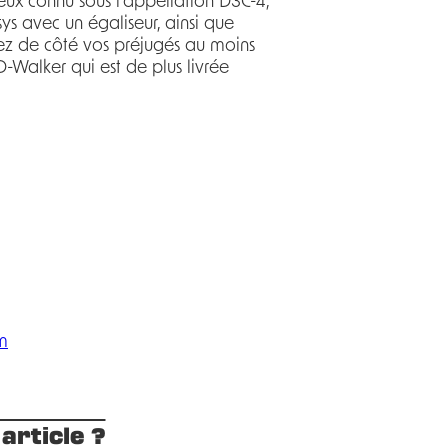
ux connu sous l’appellation D3C-4,
ys avec un égaliseur, ainsi que
ez de côté vos préjugés au moins
-Walker qui est de plus livrée
m
article ?