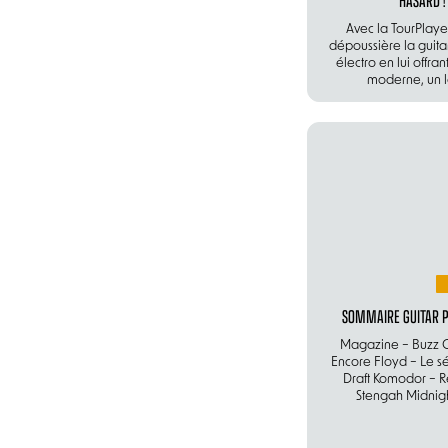
Avec la TourPlaye
dépoussière la guita
électro en lui offra
moderne, un l
SOMMAIRE GUITAR P
Magazine – Buzz O
Encore Floyd – Le sél
Draft Komodor – R
Stengah Midnight