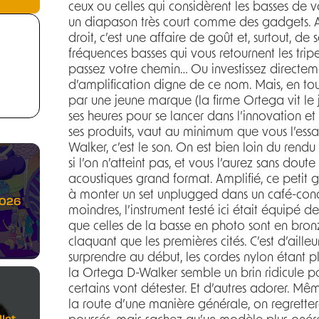
ceux ou celles qui considèrent les basses de
un diapason très court comme des gadgets. A
droit, c’est une affaire de goût et, surtout, de
fréquences basses qui vous retournent les trip
passez votre chemin… Ou investissez directe
d’amplification digne de ce nom. Mais, en to
par une jeune marque (la firme Ortega vit le
ses heures pour se lancer dans l’innovation e
ses produits, vaut au minimum que vous l’essa
Walker, c’est le son. On est bien loin du ren
si l’on n’atteint pas, et vous l’aurez sans dout
acoustiques grand format. Amplifié, ce petit 
à monter un set unplugged dans un café-concer
2026
moindres, l’instrument testé ici était équipé 
que celles de la basse en photo sont en bronz
claquant que les premières cités. C’est d’aille
surprendre au début, les cordes nylon étant plu
la Ortega D-Walker semble un brin ridicule po
certains vont détester. Et d’autres adorer. Mê
la route d’une manière générale, on regretter
let