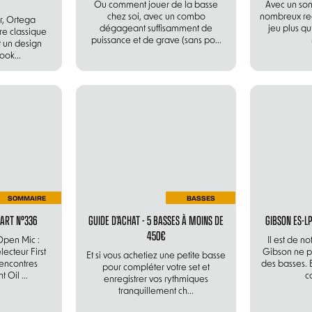
Ou comment jouer de la basse
Avec un son
chez soi, avec un combo
nombreux reg
r, Ortega
dégageant suffisamment de
jeu plus q
re classique
puissance et de grave (sans po...
nt un design
ook...
SOMMAIRE
BASSES
ART N°336
GUIDE D’ACHAT - 5 BASSES À MOINS DE
GIBSON ES-LP
450€
pen Mic :
Il est de n
ecteur First
Gibson ne 
Et si vous achetiez une petite basse
encontres
des basses. 
pour compléter votre set et
 Oil ...
co
enregistrer vos rythmiques
tranquillement ch...