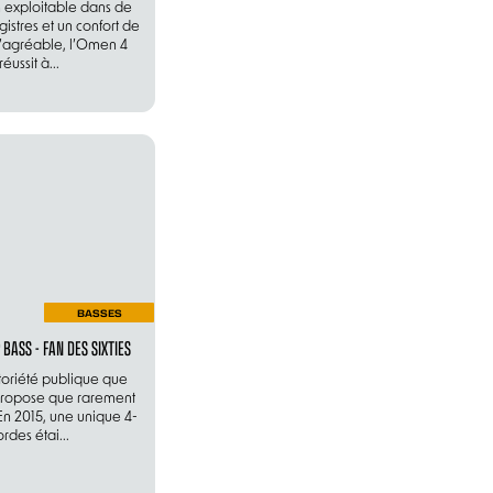
 exploitable dans de
istres et un confort de
u’agréable, l’Omen 4
réussit à...
BASSES
 BASS - FAN DES SIXTIES
otoriété publique que
propose que rarement
En 2015, une unique 4-
rdes étai...