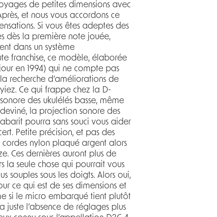
 voyages de petites dimensions avec
près, et nous vous accordons ce
 sensations. Si vous êtes adeptes des
es dès la première note jouée,
ment dans un système
ute franchise, ce modèle, élaborée
 jour en 1994) qui ne compte pas
t la recherche d’améliorations de
yiez. Ce qui frappe chez la D-
du sonore des ukulélés basse, même
e deviné, la projection sonore des
gabarit pourra sans souci vous aider
t. Petite précision, et pas des
de cordes nylon plaqué argent alors
e. Ces dernières auront plus de
urs la seule chose qui pourrait vous
s souples sous les doigts. Alors oui,
ur ce qui est de ses dimensions et
me si le micro embarqué tient plutôt
a juste l’absence de réglages plus