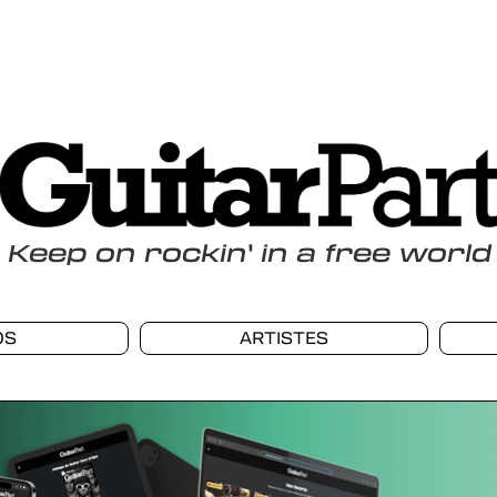
Keep
on
rockin
'
in a free world
OS
ARTISTES