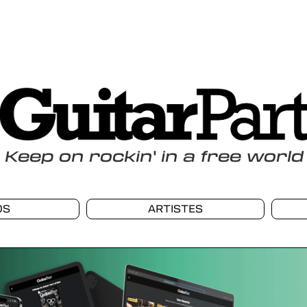
Keep
on
rockin
'
in a free world
OS
ARTISTES