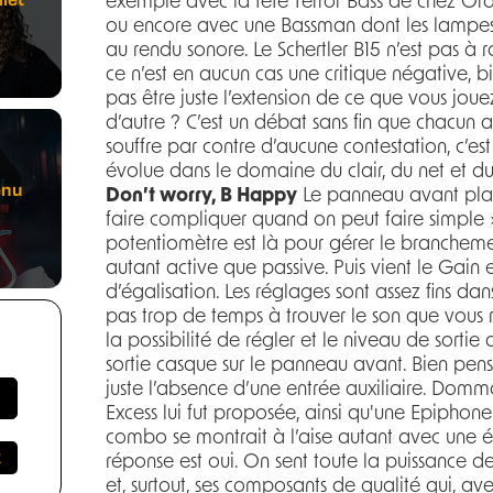
exemple avec la tête Terror Bass de chez Or
ou encore avec une Bassman dont les lampes d
au rendu sonore. Le Schertler B15 n’est pas à 
ce n’est en aucun cas une critique négative, bi
pas être juste l’extension de ce que vous joue
d’autre ? C’est un débat sans fin que chacun 
souffre par contre d’aucune contestation, c’est 
évolue dans le domaine du clair, du net et du
enu
Don’t worry, B Happy
Le panneau avant plai
faire compliquer quand on peut faire simple 
potentiomètre est là pour gérer le brancheme
autant active que passive. Puis vient le Gain 
d’égalisation. Les réglages sont assez fins da
pas trop de temps à trouver le son que vous
la possibilité de régler et le niveau de sortie 
sortie casque sur le panneau avant. Bien pens
juste l’absence d’une entrée auxiliaire. Domma
Excess lui fut proposée, ainsi qu'une Epiphone 
combo se montrait à l’aise autant avec une é
réponse est oui. On sent toute la puissance 
et, surtout, ses composants de qualité qui, a