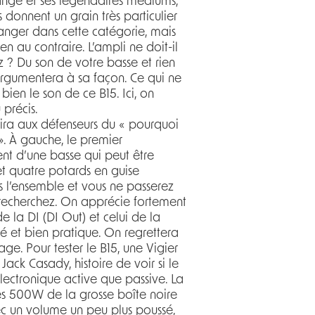
ange et ses légendaires médiums,
onnent un grain très particulier
ranger dans cette catégorie, mais
en au contraire. L’ampli ne doit-il
z ? Du son de votre basse et rien
argumentera à sa façon. Ce qui ne
bien le son de ce B15. Ici, on
 précis.
ra aux défenseurs du « pourquoi
». À gauche, le premier
nt d’une basse qui peut être
et quatre potards en guise
ns l’ensemble et vous ne passerez
 recherchez. On apprécie fortement
de la DI (DI Out) et celui de la
é et bien pratique. On regrettera
ge. Pour tester le B15, une Vigier
Jack Casady, histoire de voir si le
lectronique active que passive. La
des 500W de la grosse boîte noire
vec un volume un peu plus poussé,