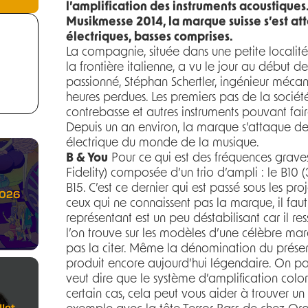
l’amplification des instruments acoustiques.
Musikmesse 2014, la marque suisse s’est att
électriques, basses comprises.
La compagnie, située dans une petite localité
la frontière italienne, a vu le jour au début
passionné, Stéphan Schertler, ingénieur mécani
heures perdues. Les premiers pas de la sociét
contrebasse et autres instruments pouvant fair
Depuis un an environ, la marque s’attaque de
électrique du monde de la musique.
B & You
Pour ce qui est des fréquences graves
Fidelity) composée d’un trio d’ampli : le B10 (
B15. C’est ce dernier qui est passé sous les pro
2026
ceux qui ne connaissent pas la marque, il fau
représentant est un peu déstabilisant car il 
l’on trouve sur les modèles d’une célèbre m
pas la citer. Même la dénomination du présen
produit encore aujourd’hui légendaire. On par
veut dire que le système d’amplification colo
certain cas, cela peut vous aider à trouver un
let