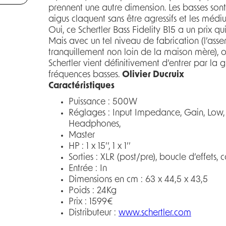
prennent une autre dimension. Les basses sont
aigus claquent sans être agressifs et les méd
Oui, ce Schertler Bass Fidelity B15 a un prix qui
Mais avec un tel niveau de fabrication (l’ass
tranquillement non loin de la maison mère), on
Schertler vient définitivement d’entrer par la 
fréquences basses.
Olivier Ducruix
Caractéristiques
Puissance : 500W
Réglages : Input Impedance, Gain, Low, 
Headphones,
Master
HP : 1 x 15’’, 1 x 1’’
Sorties : XLR (post/pre), boucle d’effets,
Entrée : In
Dimensions en cm : 63 x 44,5 x 43,5
Poids : 24Kg
Prix : 1599€
Distributeur :
www.schertler.com