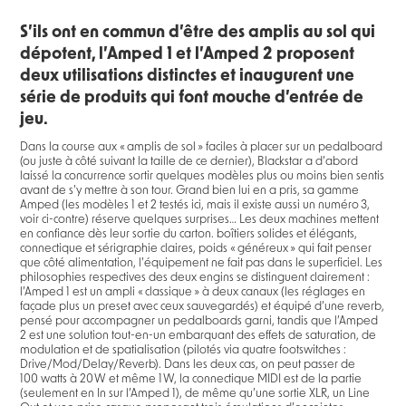
S’ils ont en commun d’être des amplis au sol qui
dépotent, l’Amped 1 et l’Amped 2 proposent
deux utilisations distinctes et inaugurent une
série de produits qui font mouche d’entrée de
jeu.
Dans la course aux « amplis de sol » faciles à placer sur un pedalboard
(ou juste à côté suivant la taille de ce dernier), Blackstar a d’abord
laissé la concurrence sortir quelques modèles plus ou moins bien sentis
avant de s’y mettre à son tour. Grand bien lui en a pris, sa gamme
Amped (les modèles 1 et 2 testés ici, mais il existe aussi un numéro 3,
voir ci-contre) réserve quelques surprises… Les deux machines mettent
en confiance dès leur sortie du carton. boîtiers solides et élégants,
connectique et sérigraphie claires, poids « généreux » qui fait penser
que côté alimentation, l’équipement ne fait pas dans le superficiel. Les
philosophies respectives des deux engins se distinguent clairement :
l’Amped 1 est un ampli « classique » à deux canaux (les réglages en
façade plus un preset avec ceux sauvegardés) et équipé d’une reverb,
pensé pour accompagner un pedalboards garni, tandis que l’Amped
2 est une solution tout-en-un embarquant des effets de saturation, de
modulation et de spatialisation (pilotés via quatre footswitches :
Drive/Mod/Delay/Reverb). Dans les deux cas, on peut passer de
100 watts à 20 W et même 1 W, la connectique MIDI est de la partie
(seulement en In sur l’Amped 1), de même qu’une sortie XLR, un Line