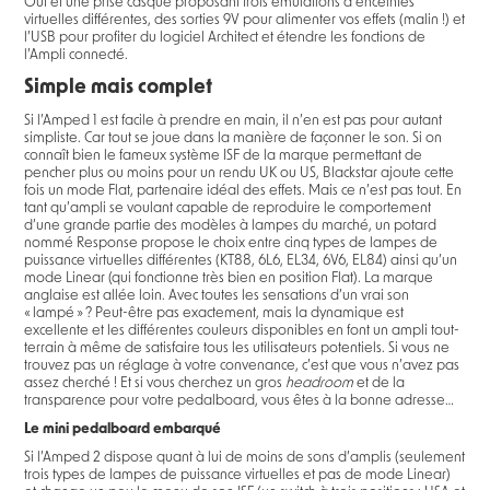
Out et une prise casque proposant trois émulations d’enceintes
virtuelles différentes, des sorties 9V pour alimenter vos effets (malin !) et
l’USB pour profiter du logiciel Architect et étendre les fonctions de
l’Ampli connecté.
Simple mais complet
Si l’Amped 1 est facile à prendre en main, il n’en est pas pour autant
simpliste. Car tout se joue dans la manière de façonner le son. Si on
connaît bien le fameux système ISF de la marque permettant de
pencher plus ou moins pour un rendu UK ou US, Blackstar ajoute cette
fois un mode Flat, partenaire idéal des effets. Mais ce n’est pas tout. En
tant qu’ampli se voulant capable de reproduire le comportement
d’une grande partie des modèles à lampes du marché, un potard
nommé Response propose le choix entre cinq types de lampes de
puissance virtuelles différentes (KT88, 6L6, EL34, 6V6, EL84) ainsi qu’un
mode Linear (qui fonctionne très bien en position Flat). La marque
anglaise est allée loin. Avec toutes les sensations d’un vrai son
« lampé » ? Peut-être pas exactement, mais la dynamique est
excellente et les différentes couleurs disponibles en font un ampli tout-
terrain à même de satisfaire tous les utilisateurs potentiels. Si vous ne
trouvez pas un réglage à votre convenance, c’est que vous n’avez pas
assez cherché ! Et si vous cherchez un gros
headroom
et de la
transparence pour votre pedalboard, vous êtes à la bonne adresse…
Le mini pedalboard embarqué
Si l’Amped 2 dispose quant à lui de moins de sons d’amplis (seulement
trois types de lampes de puissance virtuelles et pas de mode Linear)