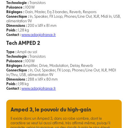
Technologie :
Transistors
Puissance :
100 W
Réglages :
Gain, Master, Eq 3 bandes, Reverb, Respons
Connectique :
In, Speaker, FX Loop, Phones/Line Out, XLR, Midi In, USB,
alimentation 9V
Dimensions :
200 x 149 x 81 mm
Poids :
1,28 kg
Contact :
www.adagiofrance.fr
Tech AMPED 2
Type :
Ampli au sol
Technologie :
Transistors
Puissance :
100 W
Réglages
Amplifier, Drive, Modulation, Delay, Reverb
Connectique :
In, Out, Speaker, FX Loop, Phones/Line Out, XLR, MIDI
In/Thru, USB, alimentation 9V
Dimensions :
288 x 149 x 80 mm
Poids :
1,98 kg
Contact :
www.adagiofrance.fr
Amped 3, le pouvoir du high-gain
Il existe donc un Amped 3, dans sa robe sombre, dont le
caractère se veut lui aussi affirmé, très affirmé même, puisqu’il
possède, selon la marque, un des circuits à gain le plus élevé