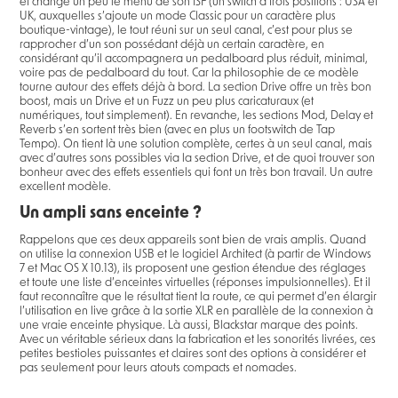
et change un peu le menu de son ISF (un switch à trois positions : USA et
UK, auxquelles s’ajoute un mode Classic pour un caractère plus
boutique-vintage), le tout réuni sur un seul canal, c’est pour plus se
rapprocher d’un son possédant déjà un certain caractère, en
considérant qu’il accompagnera un pedalboard plus réduit, minimal,
voire pas de pedalboard du tout. Car la philosophie de ce modèle
tourne autour des effets déjà à bord. La section Drive offre un très bon
boost, mais un Drive et un Fuzz un peu plus caricaturaux (et
numériques, tout simplement). En revanche, les sections Mod, Delay et
Reverb s’en sortent très bien (avec en plus un footswitch de Tap
Tempo). On tient là une solution complète, certes à un seul canal, mais
avec d’autres sons possibles via la section Drive, et de quoi trouver son
bonheur avec des effets essentiels qui font un très bon travail. Un autre
excellent modèle.
Un ampli sans enceinte ?
Rappelons que ces deux appareils sont bien de vrais amplis. Quand
on utilise la connexion USB et le logiciel Architect (à partir de Windows
7 et Mac OS X 10.13), ils proposent une gestion étendue des réglages
et toute une liste d’enceintes virtuelles (réponses impulsionnelles). Et il
faut reconnaître que le résultat tient la route, ce qui permet d’en élargir
l’utilisation en live grâce à la sortie XLR en parallèle de la connexion à
une vraie enceinte physique. Là aussi, Blackstar marque des points.
Avec un véritable sérieux dans la fabrication et les sonorités livrées, ces
petites bestioles puissantes et claires sont des options à considérer et
pas seulement pour leurs atouts compacts et nomades.