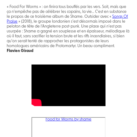
« Food For Worms » : on finira tous bouffés par les vers. Soit, mais que
ça n’empêche pas de célébrer les copains, la vie… C’est en substance
le propos de ce troisième album de Shame. Outsider avec «
Songs Of
Praise
» (2018), le groupe londonien s’est désormais imposé dans le
peloton de tête de l’Angleterre post-punk. Une place qui n’est pas
usurpée : Shame a gagné en souplesse et en épaisseur, mélodique là
où il faut, sans sacrifier la tension brute et les riffs incendiaires, si bien
qu’on serait tenté de rapprocher les protagonistes de leurs
homologues américains de Protomartyr. Un beau compliment.
Flavien Giraud
Food for Worms by shame