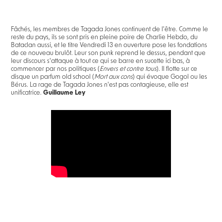
Fâchés, les membres de Tagada Jones continuent de l'être. Comme le
reste du pays, ils se sont pris en pleine poire de Charlie Hebdo, du
Bataclan aussi, et le titre Vendredi 13 en ouverture pose les fondations
de ce nouveau brulôt. Leur son punk reprend le dessus, pendant que
leur discours s'attaque à tout ce qui se barre en sucette ici bas, à
commencer par nos politiques (
Envers et contre tous
). Il flotte sur ce
disque un parfum old school (
Mort aux cons
) qui évoque Gogol ou les
Bérus. La rage de Tagada Jones n'est pas contagieuse, elle est
unificatrice.
Guillaume Ley