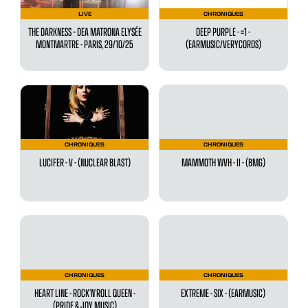
LIVE
CHRONIQUES
THE DARKNESS – DEA MATRONA ELYSÉE
DEEP PURPLE - =1 -
MONTMARTRE - PARIS, 29/10/25
(EARMUSIC/VERYCORDS)
CHRONIQUES
CHRONIQUES
LUCIFER - V - (NUCLEAR BLAST)
MAMMOTH WVH - II - (BMG)
CHRONIQUES
CHRONIQUES
HEART LINE - ROCK’N’ROLL QUEEN -
EXTREME - SIX - (EARMUSIC)
(PRIDE & JOY MUSIC)