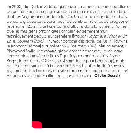
En 2003, The Darkness débarquait avec un premier album aux allures
de bonne blague : une grosse dose de glam rock et une autre de fun.
Bref, les Anglais aimaient faire la fête. Un peu trop sans doute : 3 ans
après, le groupe se séparait pour de sombres histoires de drogues et
revenait en 2012, livrant une paire d’albums dans la foulée. Si l’on sent
que les musiciens britanniques ont bien évidemment mûri
techniquement depuis leur première livraison (
Japanese Prisoner Of
Love
,
Southern Trains
), l’humour potache des textes de Justin Hawkins,
le frontman, est toujours présent (
All The Pretty Girls
). Musicalement, «
Pinewood Smile » se montre globalement intéressant, solide dans
l’ensemble (l’arrivée de Rufus Tiger Taylor derrière les fûts, fils de
Roger, le batteur de Queen, y est sans doute pour beaucoup), mais
peine un peu sur la fin à trouver son second souffle. Reste à savoir si,
aujourd’hui, The Darkness a assez d’arguments pour concurrencer les
Américains de Steel Panther. Seul l’avenir le dira…
Olivier Ducruix