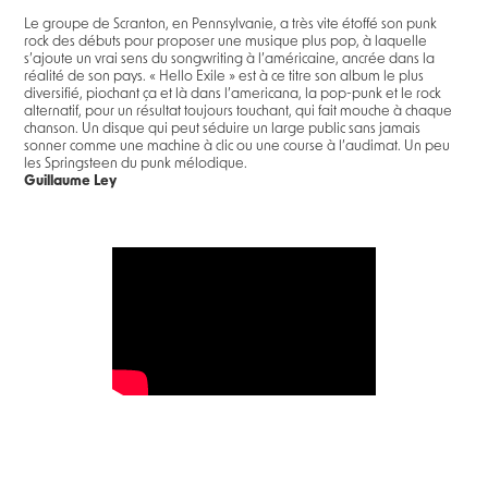
Le groupe de Scranton, en Pennsylvanie, a très vite étoffé son punk
rock des débuts pour proposer une musique plus pop, à laquelle
s’ajoute un vrai sens du songwriting à l’américaine, ancrée dans la
réalité de son pays. « Hello Exile » est à ce titre son album le plus
diversifié, piochant ça et là dans l’americana, la pop-punk et le rock
alternatif, pour un résultat toujours touchant, qui fait mouche à chaque
chanson. Un disque qui peut séduire un large public sans jamais
sonner comme une machine à clic ou une course à l’audimat. Un peu
les Springsteen du punk mélodique.
Guillaume Ley