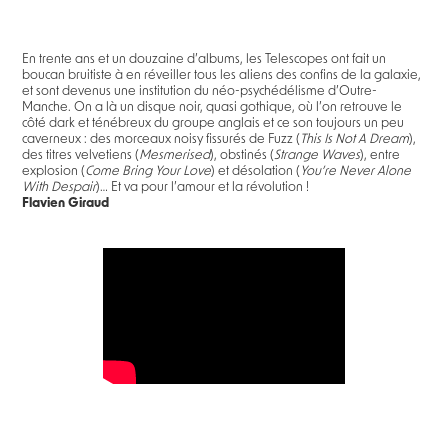
En trente ans et un douzaine d’albums, les Telescopes ont fait un
boucan bruitiste à en réveiller tous les aliens des confins de la galaxie,
et sont devenus une institution du néo-psychédélisme d’Outre-
Manche. On a là un disque noir, quasi gothique, où l’on retrouve le
côté dark et ténébreux du groupe anglais et ce son toujours un peu
caverneux : des morceaux noisy fissurés de Fuzz (
This Is Not A Dream
),
des titres velvetiens (
Mesmerised
), obstinés (
Strange Waves
), entre
explosion (
Come Bring Your Love
) et désolation (
You’re Never Alone
With Despair
)… Et va pour l’amour et la révolution !
Flavien Giraud