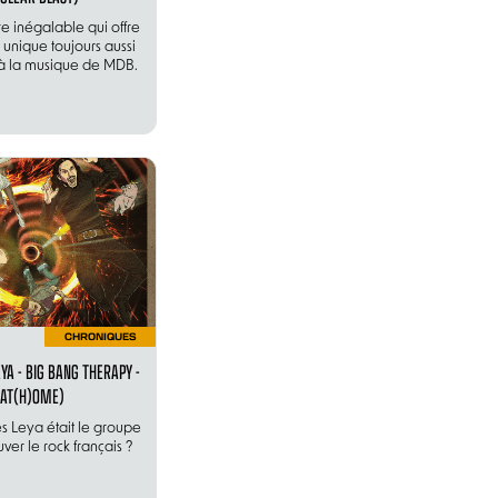
re inégalable qui offre
 unique toujours aussi
à la musique de MDB.
CHRONIQUES
YA - BIG BANG THERAPY -
(AT(H)OME)
ses Leya était le groupe
uver le rock français ?