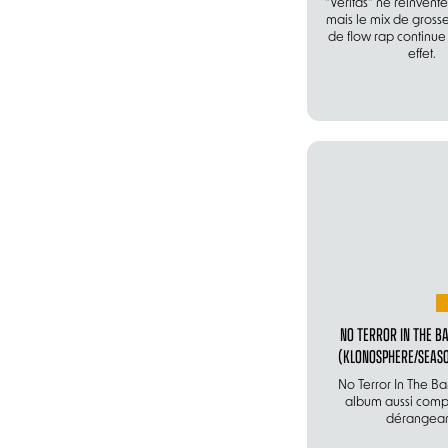
"Veritas" ne réinvente
mais le mix de grosse
de flow rap continue 
effet.
NO TERROR IN THE BA
(KLONOSPHERE/SEASO
No Terror In The Ba
album aussi comp
dérangean