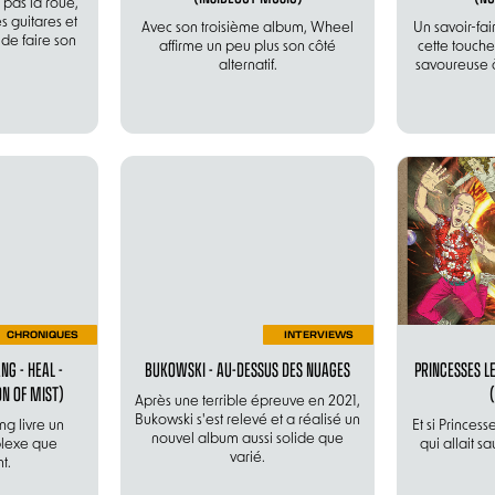
 pas la roue,
s guitares et
Avec son troisième album, Wheel
Un savoir-fai
de faire son
affirme un peu plus son côté
cette touche
alternatif.
savoureuse 
CHRONIQUES
INTERVIEWS
NG - HEAL -
BUKOWSKI - AU-DESSUS DES NUAGES
PRINCESSES LE
N OF MIST)
Après une terrible épreuve en 2021,
Bukowski s'est relevé et a réalisé un
ng livre un
Et si Princes
nouvel album aussi solide que
lexe que
qui allait sa
varié.
t.