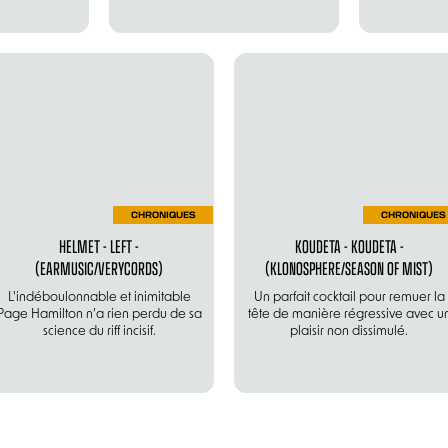
CHRONIQUES
CHRONIQUES
HELMET - LEFT -
KOUDETA - KOUDETA -
(EARMUSIC/VERYCORDS)
(KLONOSPHERE/SEASON OF MIST)
L'indéboulonnable et inimitable
Un parfait cocktail pour remuer la
Page Hamilton n’a rien perdu de sa
tête de manière régressive avec u
science du riff incisif.
plaisir non dissimulé.