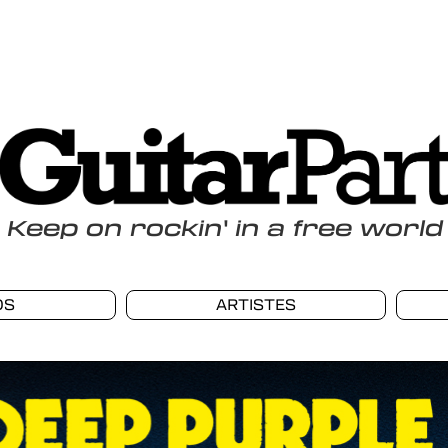
Keep
on
rockin
'
in a free world
OS
ARTISTES