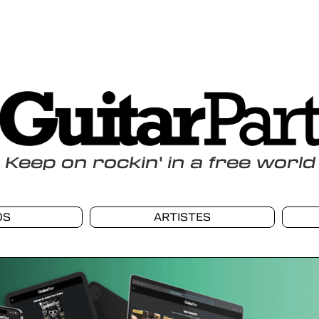
Keep
on
rockin
'
in a free world
OS
ARTISTES