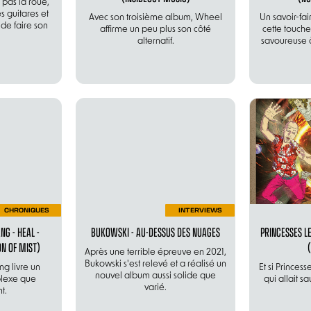
 pas la roue,
s guitares et
Avec son troisième album, Wheel
Un savoir-fai
de faire son
affirme un peu plus son côté
cette touche
alternatif.
savoureuse 
CHRONIQUES
INTERVIEWS
NG - HEAL -
BUKOWSKI - AU-DESSUS DES NUAGES
PRINCESSES LE
N OF MIST)
Après une terrible épreuve en 2021,
Bukowski s'est relevé et a réalisé un
ng livre un
Et si Princes
nouvel album aussi solide que
lexe que
qui allait sa
varié.
t.