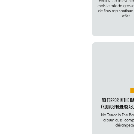
"Veritas" ne réinvente
mais le mix de grosse
de flow rap continue 
effet.
NO TERROR IN THE BA
(KLONOSPHERE/SEASO
No Terror In The Ba
album aussi comp
dérangean