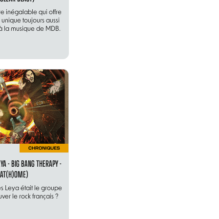
re inégalable qui offre
 unique toujours aussi
à la musique de MDB.
CHRONIQUES
YA - BIG BANG THERAPY -
(AT(H)OME)
ses Leya était le groupe
uver le rock français ?