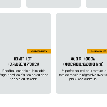
CHRONIQUES
CHRONIQUES
HELMET - LEFT -
KOUDETA - KOUDETA -
(EARMUSIC/VERYCORDS)
(KLONOSPHERE/SEASON OF MIST)
L'indéboulonnable et inimitable
Un parfait cocktail pour remuer la
Page Hamilton n’a rien perdu de sa
tête de manière régressive avec u
science du riff incisif.
plaisir non dissimulé.