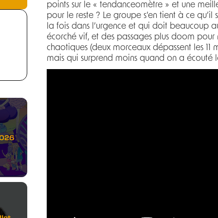
points sur le « tendanceomètre » et une meill
pour le reste ? Le groupe s’en tient à ce qu’il
la fois dans l’urgence et qui doit beaucoup a
écorché vif, et des passages plus doom pour 
chaotiques (deux morceaux dépassent les 11 m
mais qui surprend moins quand on a écouté le
2026
let