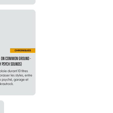
CHRONIQUES
CK ON COMMON GROUND -
Y PSYCH SOUNDS)
loie durant 10 titres
rasser les styles, entre
k psyché, garage et
krautrock.