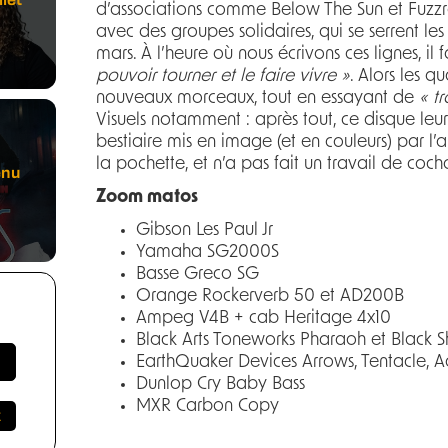
d’associations comme Below The Sun et Fuzzr
avec des groupes solidaires, qui se serrent les
mars. À l’heure où nous écrivons ces lignes, 
pouvoir tourner et le faire vivre »
. Alors les q
nouveaux morceaux, tout en essayant de
« t
Visuels notamment : après tout, ce disque leur
bestiaire mis en image (et en couleurs) par l’a
la pochette, et n’a pas fait un travail de coc
enu
Zoom matos
Gibson Les Paul Jr
Yamaha SG2000S
Basse Greco SG
Orange Rockerverb 50 et AD200B
Ampeg V4B + cab Heritage 4x10
Black Arts Toneworks Pharaoh et Black 
EarthQuaker Devices Arrows, Tentacle, 
Dunlop Cry Baby Bass
MXR Carbon Copy