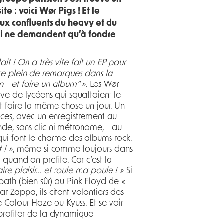
e : voici Wør Pigs ! Et le
aux confluents du heavy et du
 qui ne demandent qu’à fondre
it ! On a très vite fait un EP pour
dre plein de remarques dans la
in et faire un album” »
. Les Wør
êve de lycéens qui squattaient le
t faire la même chose un jour. Un
nces, avec un enregistrement au
ande, sans clic ni métronome, au
 qui font le charme des albums rock.
 ! »
, même si comme toujours dans
quand on profite. Car c’est la
aire plaisir... et roule ma poule ! »
Si
bath (bien sûr) au Pink Floyd de «
Zappa, ils citent volontiers des
olour Haze ou Kyuss. Et se voir
 profiter de la dynamique