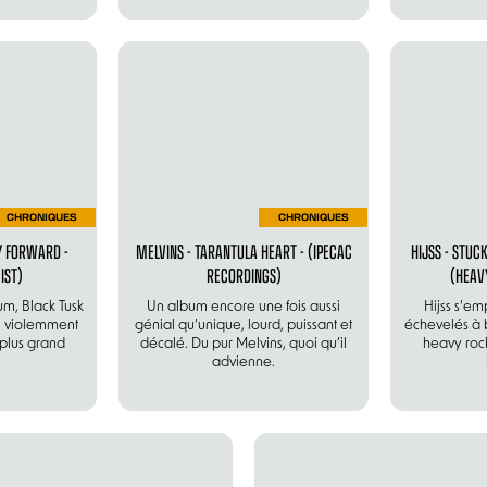
CHRONIQUES
CHRONIQUES
Y FORWARD -
MELVINS - TARANTULA HEART - (IPECAC
HIJSS - STU
IST)
RECORDINGS)
(HEAV
m, Black Tusk
Un album encore une fois aussi
Hijss s’emp
N violemment
génial qu’unique, lourd, puissant et
échevelés à b
plus grand
décalé. Du pur Melvins, quoi qu’il
heavy roc
advienne.