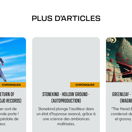
PLUS D'ARTICLES
CHRONIQUES
CHRONIQUES
RETURN OF
STONEKIND - HOLLOW GROUND -
GREENLEAF - 
OJO RECORDS)
(AUTOPRODUCTION)
(MAGNE
er sont de
Stonekind plonge l’auditeur dans
"The Head & 
ande porte !
un état d’hypnose avancé, grâce à
condensé de
t pédale de
une science des ambiances
et groovy.
eur.
maîtrisées.