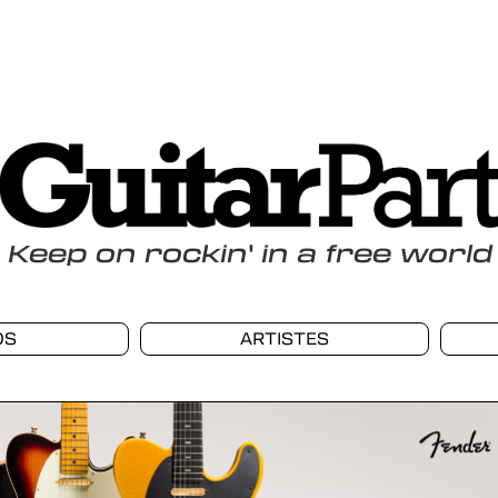
Keep
on
rockin
'
in a free world
OS
ARTISTES