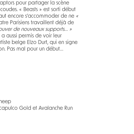
aptors pour partager la scène
 coudes. « Beasts » est sorti début
il faut encore s’accommoder de ne
«
uatre Parisiens travaillent déjà de
rouver de nouveaux supports... »
 a aussi permis de voir leur
rtiste belge Elzo Durt, qui en signe
hon. Pas mal pour un début...
Sheep
Acapulco Gold et Avalanche Run