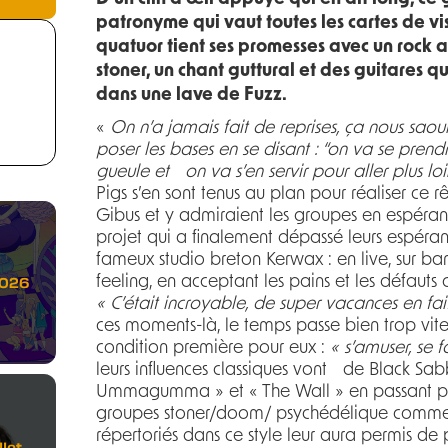
patronyme qui vaut toutes les cartes de visit
quatuor tient ses promesses avec un rock 
stoner, un chant guttural et des guitares
dans une lave de Fuzz.
«
On n’a jamais fait de reprises, ça nous saoula
poser les bases en se disant : “on va se pren
gueule et on va s’en servir pour aller plus lo
Pigs s’en sont tenus au plan pour réaliser ce r
Gibus et y admiraient les groupes en espéran
projet qui a finalement dépassé leurs espéra
fameux studio breton Kerwax : en live, sur b
2026
feeling, en acceptant les pains et les défauts
« C’était incroyable, de super vacances en fait
ces moments-là, le temps passe bien trop vite 
condition première pour eux :
« s’amuser, se f
leurs influences classiques vont de Black Sab
Ummagumma » et « The Wall » en passant par 
groupes stoner/doom/ psychédélique comme C
répertoriés dans ce style leur aura permis de
let