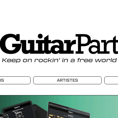
Keep
on
rockin
'
in a free world
OS
ARTISTES