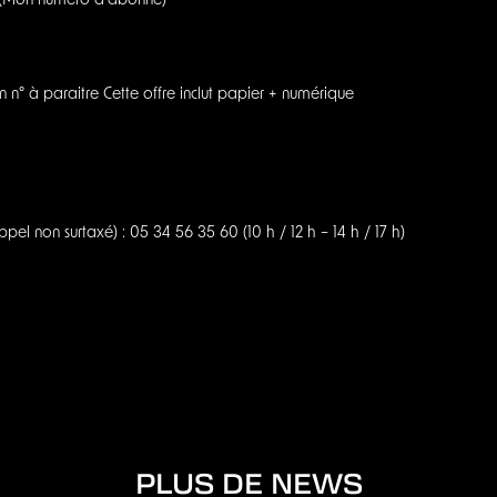
ir (Mon numero d'abonné)
n° à paraitre Cette offre inclut papier + numérique
l non surtaxé) : 05 34 56 35 60 (10 h / 12 h – 14 h / 17 h)
PLUS DE NEWS