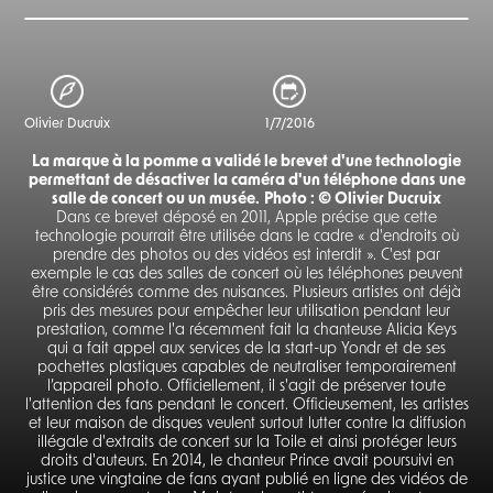
Olivier Ducruix
1/7/2016
La marque à la pomme a validé le brevet d'une technologie
permettant de désactiver la caméra d'un téléphone dans une
salle de concert ou un musée.
Photo : © Olivier Ducruix
Dans ce brevet déposé en 2011, Apple précise que cette
technologie pourrait être utilisée dans le cadre « d'endroits où
prendre des photos ou des vidéos est interdit ». C'est par
exemple le cas des salles de concert où les téléphones peuvent
être considérés comme des nuisances. Plusieurs artistes ont déjà
pris des mesures pour empêcher leur utilisation pendant leur
prestation, comme l'a récemment fait la chanteuse Alicia Keys
qui a fait appel aux services de la start-up Yondr et de ses
pochettes plastiques capables de neutraliser temporairement
l’appareil photo. Officiellement, il s'agit de préserver toute
l'attention des fans pendant le concert. Officieusement, les artistes
et leur maison de disques veulent surtout lutter contre la diffusion
illégale d'extraits de concert sur la Toile et ainsi protéger leurs
droits d'auteurs. En 2014, le chanteur Prince avait poursuivi en
justice une vingtaine de fans ayant publié en ligne des vidéos de