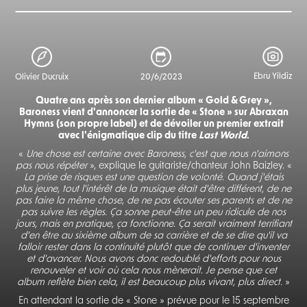
Ebru Yildiz
Olivier Ducruix
20/6/2023
Quatre ans après son dernier album « Gold & Grey »,
Baroness vient d'annoncer la sortie de « Stone » sur Abraxan
Hymns (son propre label) et de dévoiler un premier extrait
avec l'énigmatique clip du titre
Last World
.
«
Une chose est certaine avec Baroness, c'est que nous n'aimons
pas nous répéter
»,
explique le guitariste/chanteur John Baizley. «
La prise de risques est une question de volonté. Quand j'étais
plus jeune, tout l'intérêt de la musique était d'être différent, de ne
pas faire la même chose, de ne pas écouter ses parents et de ne
pas suivre les règles. Ça sonne peut-être un peu ridicule de nos
jours, mais en pratique, ça fonctionne. Ça serait vraiment terrifiant
d'en être au sixième album de sa carrière et de se dire qu'il va
falloir rester dans la continuité plutôt que de continuer d'inventer
et d'avancer. Nous avons donc redoublé d'efforts pour nous
renouveler et voir où cela nous mènerait. Je pense que cet
album reflète bien cela, il est beaucoup plus vivant, plus direct.
»
En attendant la sortie de « Stone » prévue pour le 15 septembre