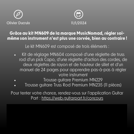
Olivier Ducruix
11/1/2024
Grâce au kit MN609 de la marque MusicNomad, régler soi-
même son instrument n'est plus une corvée, bien au contraire !
Le kit MN609 est composé de trois éléments :
Kit de réglage MN604 composé d'une réglette de truss
rod d'un pick Capo, d'une réglette d'action des cordes, de
deux réglettes de rayon et de hauteur de sillet et d'un
manuel de 24 pages pour apprendre pas-à-pas à régler
votre instrument
Trousse guitare Premium MN229
Trousse guitare Truss Rod Premium MN235 (11 pièces)
Pour tenter votre chance, rendez-vous sur l'application Guitar
Part :
https://web.guitarpart.fr/concours