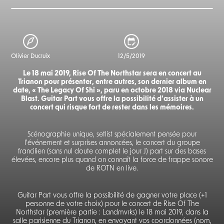
Olivier Ducruix
12/5/2019
Le 18 mai 2019, Rise Of The Northstar sera en concert au
Trianon pour présenter, entre autres, son dernier album en
date, « The Legacy Of Shi », paru en octobre 2018 via Nuclear
Blast. Guitar Part vous offre la possibilité d’assister à un
concert qui risque fort de rester dans les mémoires.
Scénographie unique, setlist spécialement pensée pour
l'événement et surprises annoncées, le concert du groupe
francilien (sans nul doute complet le jour J) part sur des bases
élevées, encore plus quand on connaît la force de frappe sonore
de ROTN en live.
Guitar Part vous offre la possibilité de gagner votre place (+1
personne de votre choix) pour le concert de Rise Of The
Northstar (première partie : Landmvrks) le 18 mai 2019, dans la
salle parisienne du Trianon, en envoyant vos coordonnées (nom,