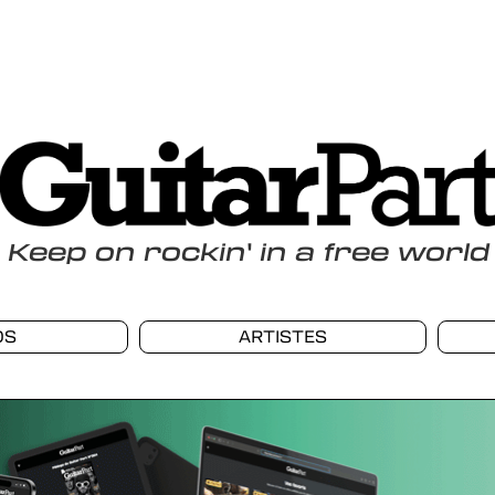
Keep
on
rockin
'
in a free world
OS
ARTISTES