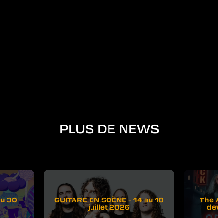
PLUS DE NEWS
au 30
GUITARE EN SCÈNE - 14 au 18
The 
juillet 2026
de