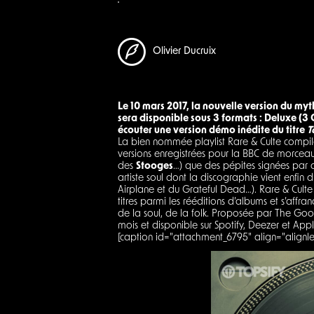
Olivier Ducruix
Le 10 mars 2017, la nouvelle version du my
sera disponible sous 3 formats : Deluxe (3 
écouter une version démo inédite du titre
T
La bien nommée playlist Rare & Culte compile 
versions enregistrées pour la BBC de morce
des
Stooges
…) que des pépites signées par d
artiste soul dont la discographie vient enfin 
Airplane et du Grateful Dead…). Rare & Culte
titres parmi les rééditions d’albums et s’affr
de la soul, de la folk. Proposée par The Good
mois et disponible sur Spotify, Deezer et Appl
[caption id="attachment_6795" align="alignle