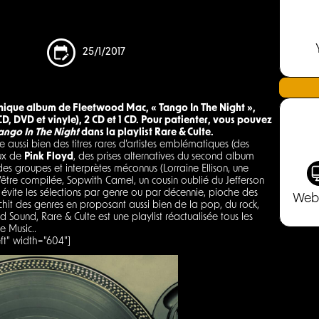
25/1/2017
thique album de Fleetwood Mac, « Tango In The Night »,
CD, DVD et vinyle), 2 CD et 1 CD. Pour patienter, vous pouvez
ango In The Night
dans la playlist Rare & Culte.
aussi bien des titres rares d’artistes emblématiques (des
aux de
Pink Floyd
, des prises alternatives du second album
es groupes et interprètes méconnus (Lorraine Ellison, une
d’être compilée, Sopwith Camel, un cousin oublié du Jefferson
 évite les sélections par genre ou par décennie, pioche des
Web
anchit des genres en proposant aussi bien de la pop, du rock,
 Sound, Rare & Culte est une playlist réactualisée tous les
e Music..
ft" width="604"]