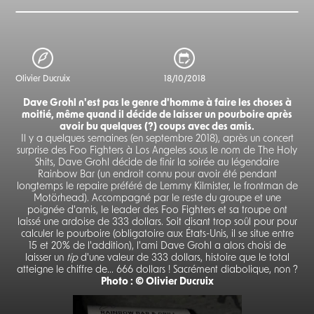
Olivier Ducruix
18/10/2018
Dave Grohl n'est pas le genre d'homme à faire les choses à
moitié, même quand il décide de laisser un pourboire après
avoir bu quelques (?) coups avec des amis.
Il y a quelques semaines (en septembre 2018), après un concert
surprise des Foo Fighters à Los Angeles sous le nom de The Holy
Shits, Dave Grohl décide de finir la soirée au légendaire
Rainbow Bar (un endroit connu pour avoir été pendant
longtemps le repaire préféré de Lemmy Kilmister, le frontman de
Motörhead). Accompagné par le reste du groupe et une
poignée d'amis, le leader des Foo Fighters et sa troupe ont
laissé une ardoise de 333 dollars. Soit disant trop soûl pour pour
calculer le pourboire (obligatoire aux États-Unis, il se situe entre
15 et 20% de l'addition), l'ami Dave Grohl a alors choisi de
laisser un
tip
d'une valeur de 333 dollars, histoire que le total
atteigne le chiffre de... 666 dollars ! Sacrément diabolique, non ?
Photo : © Olivier Ducruix