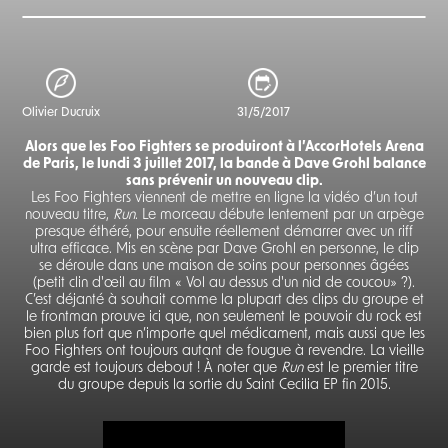
Olivier Ducruix
31/5/2017
Alors que les Foo Fighters se produiront à l’AccorHotels Arena
de Paris, le lundi 3 juillet 2017, la bande à Dave Grohl balance
sans prévenir un nouveau clip.
Les Foo Fighters viennent de mettre en ligne la vidéo d’un tout
nouveau titre,
Run
. Le morceau débute lentement par un arpège
presque éthéré, pour ensuite réellement démarrer avec un riff
ultra efficace. Mis en scène par Dave Grohl en personne, le clip
se déroule dans une maison de soins pour personnes âgées
(petit clin d'œil au film « Vol au dessus d'un nid de coucou» ?).
C’est déjanté à souhait comme la plupart des clips du groupe et
le frontman prouve ici que, non seulement le pouvoir du rock est
bien plus fort que n’importe quel médicament, mais aussi que les
Foo Fighters ont toujours autant de fougue à revendre. La vieille
garde est toujours debout ! À noter que
Run
est le premier titre
du groupe depuis la sortie du Saint Cecilia EP fin 2015.