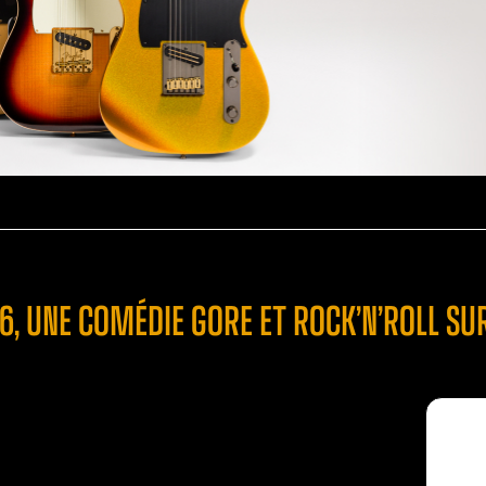
66, UNE COMÉDIE GORE ET ROCK’N’ROLL S