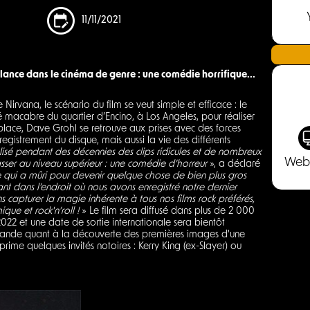
11/11/2021
lance dans le cinéma de genre : une comédie horrifique...
e Nirvana, le scénario du film se veut simple et efficace : le
cabre du quartier d’Encino, à Los Angeles, pour réaliser
place, Dave Grohl se retrouve aux prises avec des forces
egistrement du disque, mais aussi la vie des différents
lisé pendant des décennies des clips ridicules et de nombreux
Web
sser au niveau supérieur : une comédie d’horreur
», a déclaré
e qui a mûri pour devenir quelque chose de bien plus gros
ant dans l’endroit où nous avons enregistré notre dernier
ns capturer la magie inhérente à tous nos films rock préférés,
ue et rock'n’roll !
» Le film sera diffusé dans plus de 2 000
2022 et une date de sortie internationale sera bientôt
grande quant à la découverte des premières images d'une
ime quelques invités notoires : Kerry King (ex-Slayer) ou