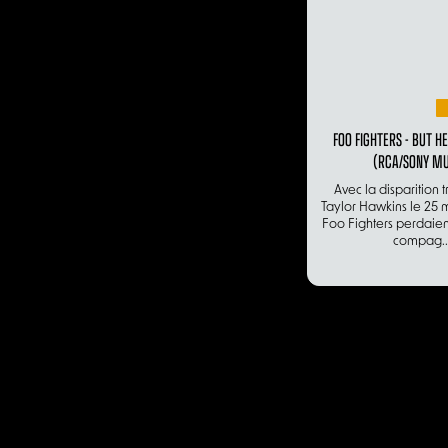
FOO FIGHTERS - BUT H
(RCA/SONY MU
Avec la disparition 
Taylor Hawkins le 25 m
Foo Fighters perdaien
compag..