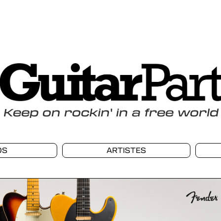
Keep
on
rockin
'
in a free world
OS
ARTISTES