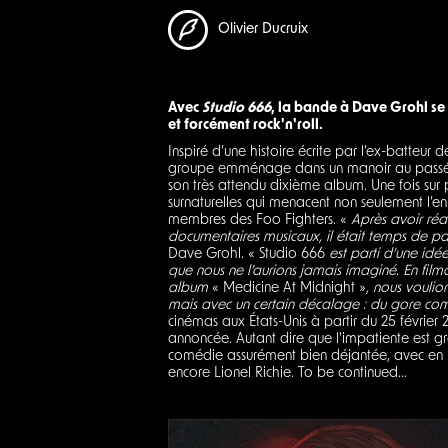
Olivier Ducruix
Avec
Studio 666
, la bande à Dave Grohl se 
et forcément rock'n'roll.
Inspiré d’une histoire écrite par l’ex-batteur d
groupe emménage dans un manoir au passé ma
son très attendu dixième album. Une fois sur 
surnaturelles qui menacent non seulement l’enr
membres des Foo Fighters. «
Après avoir réa
documentaires musicaux, il était temps de pa
Dave Grohl. « Studio 666
est parti d’une idé
que nous ne l’aurions jamais imaginé. En film
album
« Medicine At Midnight »
, nous voulio
mais avec un certain décalage : du gore comiq
cinémas aux États-Unis à partir du 25 février 
annoncée. Autant dire que l'impatiente est 
comédie assurément bien déjantée, avec en pr
encore Lionel Richie. To be continued…