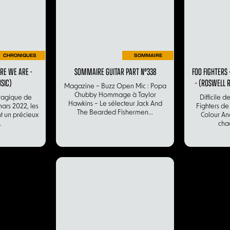
CHRONIQUES
SOMMAIRE
ERE WE ARE -
SOMMAIRE GUITAR PART N°338
FOO FIGHTERS
SIC)
- (ROSWELL 
Magazine – Buzz Open Mic : Popa
Chubby Hommage à Taylor
tragique de
Difficile 
Hawkins – Le sélecteur Jack And
ars 2022, les
Fighters de
The Bearded Fishermen...
t un précieux
Colour An
.
chaq