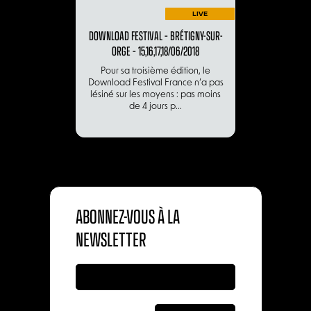
LIVE
DOWNLOAD FESTIVAL – BRÉTIGNY-SUR-
ORGE – 15,16,17,18/06/2018
Pour sa troisième édition, le
Download Festival France n’a pas
lésiné sur les moyens : pas moins
de 4 jours p...
ABONNEZ-VOUS À LA
NEWSLETTER