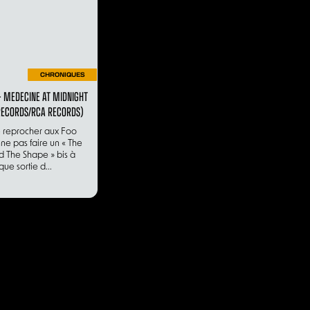
CHRONIQUES
 - MEDECINE AT MIDNIGHT
RECORDS/RCA RECORDS)
de reprocher aux Foo
 ne pas faire un « The
d The Shape » bis à
ue sortie d...