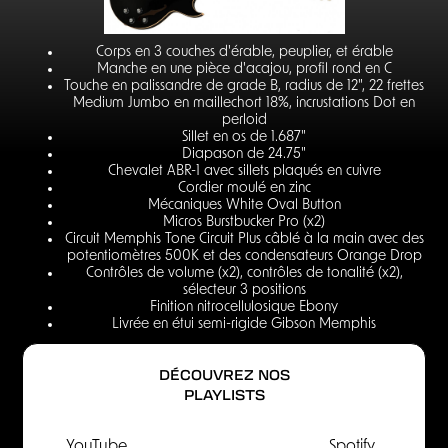
Corps en 3 couches d'érable, peuplier, et érable
Manche en une pièce d'acajou, profil rond en C
Touche en palissandre de grade B, radius de 12", 22 frettes
Medium Jumbo en maillechort 18%, incrustations Dot en
perloid
Sillet en os de 1.687"
Diapason de 24.75"
Chevalet ABR-1 avec sillets plaqués en cuivre
Cordier moulé en zinc
Mécaniques White Oval Button
Micros Burstbucker Pro (x2)
Circuit Memphis Tone Circuit Plus câblé à la main avec des
potentiomètres 500K et des condensateurs Orange Drop
Contrôles de volume (x2), contrôles de tonalité (x2),
sélecteur 3 positions
Finition nitrocellulosique Ebony
Livrée en étui semi-rigide Gibson Memphis
DÉCOUVREZ NOS
PLAYLISTS
YouTube
Spotify