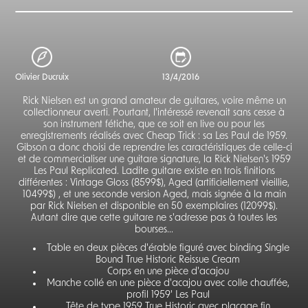
Olivier Ducruix
13/4/2016
Rick Nielsen est un grand amateur de guitares, voire même un
collectionneur averti. Pourtant, l'intéressé revenait sans cesse à
son instrument fétiche, que ce soit en live ou pour les
enregistrements réalisés avec Cheap Trick : sa Les Paul de 1959.
Gibson a donc choisi de reprendre les caractéristiques de celle-ci
et de commercialiser une guitare signature, la Rick Nielsen's 1959
Les Paul Replicated. Ladite guitare existe en trois finitions
différentes : Vintage Gloss (8599$), Aged (artificiellement vieillie,
10499$) , et une seconde version Aged, mais signée à la main
par Rick Nielsen et disponible en 50 exemplaires (12099$).
Autant dire que cette guitare ne s'adresse pas à toutes les
bourses...
Table en deux pièces d'érable figuré avec binding Single
Bound True Historic Reissue Cream
Corps en une pièce d'acajou
Manche collé en une pièce d'acajou avec colle chauffée,
profil 1959' Les Paul
Tête de type 1959 True Historic avec placage fin