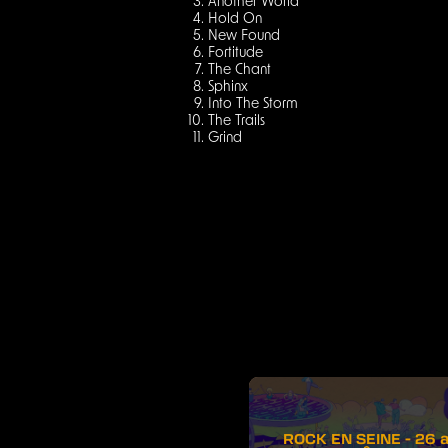
Another World
Hold On
New Found
Fortitude
The Chant
Sphinx
Into The Storm
The Trails
Grind
ROCK EN SEINE - 26 