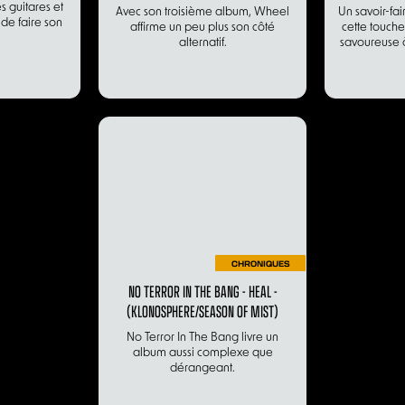
s guitares et
Avec son troisième album, Wheel
Un savoir-fai
de faire son
affirme un peu plus son côté
cette touche
alternatif.
savoureuse 
CHRONIQUES
NO TERROR IN THE BANG - HEAL -
(KLONOSPHERE/SEASON OF MIST)
No Terror In The Bang livre un
album aussi complexe que
dérangeant.