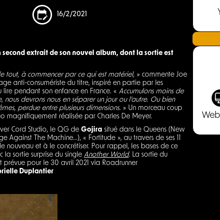
16/2/2021
n second extrait de son nouvel album, dont la sortie est
 tout, à commencer par ce qui est matériel,
» commente Joe
e anti-consumériste du titre, inspiré en partie par les
pu lire pendant son enfance en France. «
Accumulons moins de
e, nous devrons nous en séparer un jour ou l’autre. Ou bien
mes, perdue entre plusieurs dimensions.
» Un morceau coup
Web
idéo magnifiquement réalisée par Charles De Meyer.
ilver Cord Studio, le QG de
Gojira
situé dans le Queens (New
e Against The Machine…), « Fortitude », au travers de ses 11
e nouveau et à le concrétiser. Pour rappel, les bases de ce
la sortie surprise du single
Another World
. La sortie du
st prévue pour le 30 avril 2021 via Roadrunner
rielle Duplantier