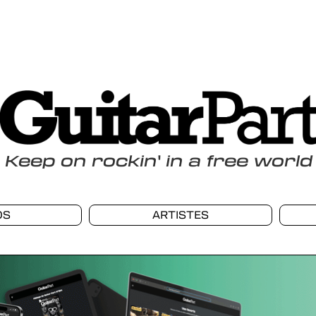
Keep
on
rockin
'
in a free world
OS
ARTISTES