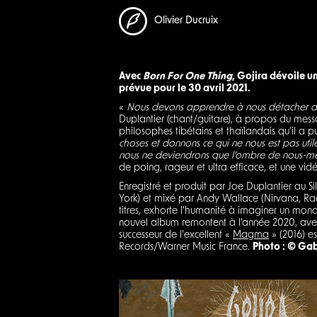
Olivier Ducruix
Avec
Born For One Thing
, Gojira dévoile u
prévue pour le 30 avril 2021.
«
Nous devons apprendre à nous détacher de
Duplantier (chant/guitare), à propos du messag
philosophes tibétains et thaïlandais qu’il a 
choses et donnons ce qui ne nous est pas util
nous ne deviendrons que l’ombre de nous-mê
de poing, rageur et ultra efficace, et une v
Enregistré et produit par Joe Duplantier au S
York) et mixé par Andy Wallace (Nirvana, Rag
titres, exhorte l’humanité à imaginer un mond
nouvel album remontent à l’année 2020, avec 
successeur de l'excellent «
Magma
» (2016) e
Records/Warner Music France.
Photo : © Gab