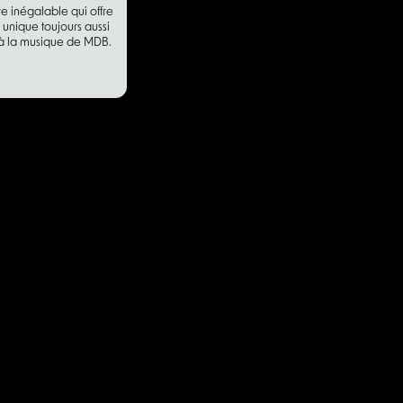
re inégalable qui offre
 unique toujours aussi
à la musique de MDB.