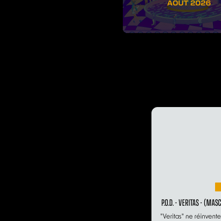
AOÛT 2026
P.O.D. - VERITAS - (MA
"Veritas" ne réinvente