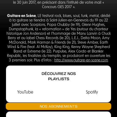
le 30 juin 2017, en précisant dans l’intitulé de votre mail «
Concours GES 2017 ».
Guitare en Scène
, LE festival rock, blues, soul, funk, metal, dédié
à la guitare se tiendra à Saint-Julien-en-Genevois du 19 au 22
juillet avec Scorpions, Popa Chubby (le 19), Glenn Hughes,
Dumpstaphunk, la « reformation » de Yes (autour du chanteur
historique Jon Anderson) et l’hommage de Manu Lanvin à Chuck
Berry et au label Chess Records (le 20), L.E.J., Delta Moon, Amy
McDonald, Mark Harman & Friends (le 21), Steve Amber, Earth
Wind & Fire (feat. Al McKay), King King, Kenny Wayne Shepherd
Band et Extreme (le 22). Purpulse, Alex Cordo et Blanker
Republic, les finalistes du tremplin, se produiront en ouverture les
3 premiers soir. Plus d’infos :
http://www.guitare-en-scene.com
DÉCOUVREZ NOS
PLAYLISTS
YouTube
Spotify
NOS ABONNEMENTS