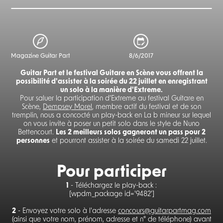
Magazine Guitar Part
8/6/2017
Guitar Part et le festival Guitare en Scène vous offrent la
possibilité d'assister à la soirée du 22 juillet en enregistrant
un solo à la manière d'Extreme.
Pour saluer la participation d’Extreme au festival Guitare en
Scène,
Dempsey Morel
, membre actif du festival et de son
tremplin, nous a concocté un play-back en La b mineur sur lequel
on vous invite à poser un petit solo dans le style de Nuno
Bettencourt.
Les 2 meilleurs solos gagneront un pass pour 2
personnes
et pourront assister à la soirée du samedi 22 juillet.
Pour participer
1
- Téléchargez le play-back :
[wpdm_package id='9482']
2
- Envoyez votre solo à l'adresse
concours@guitarpartmag.com
(ainsi que votre nom, prénom, adresse et n° de téléphone) avant