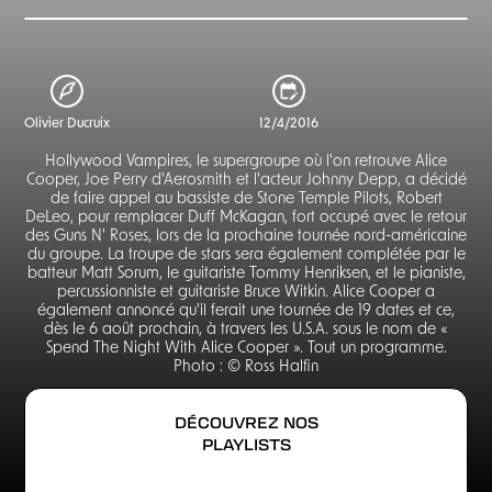
Olivier Ducruix
12/4/2016
Hollywood Vampires, le supergroupe où l'on retrouve Alice
Cooper, Joe Perry d'Aerosmith et l'acteur Johnny Depp, a décidé
de faire appel au bassiste de Stone Temple Pilots, Robert
DeLeo, pour remplacer Duff McKagan, fort occupé avec le retour
des Guns N' Roses, lors de la prochaine tournée nord-américaine
du groupe. La troupe de stars sera également complétée par le
batteur Matt Sorum, le guitariste Tommy Henriksen, et le pianiste,
percussionniste et guitariste Bruce Witkin. Alice Cooper a
également annoncé qu'il ferait une tournée de 19 dates et ce,
dès le 6 août prochain, à travers les U.S.A. sous le nom de «
Spend The Night With Alice Cooper ». Tout un programme.
Photo : © Ross Halfin
DÉCOUVREZ NOS
PLAYLISTS