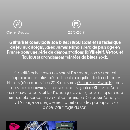
Olivier Ducruix
22/5/2019
Guitariste connu pour son blues surpuissant et sa technique
de jeu aux doigts, Jared James Nichols sera de passage en
France pour une série de démonstrations (à Villejuif, Vertou et
Toulouse) grandement teintées de blues-rock.
Ces différents showcases seront l’occasion, non seulement
d'approcher au plus près le talentueux guitariste Jared James
Nichols (récompensé en 2018 dans nos
Guitar Part Awards
), mais
aussi de découvrir son nouvel ampli signature Blackstar. Vous
aurez aussi la possibilité d’échanger avec lui, pour en apprendre
un peu plus sur son univers et sa technique. Cerise sur l’ampli, un
Fly3
Vintage sera également offert à un des participants sur
place, par tirage au sort.