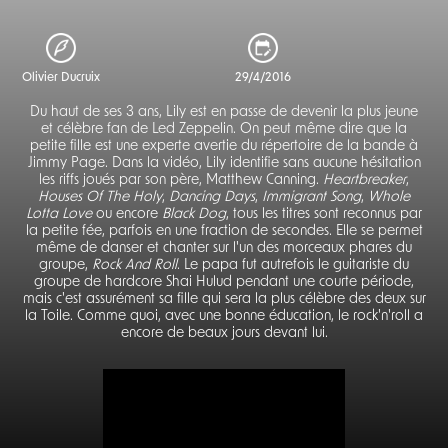
Olivier Ducruix
29/4/2016
Du haut de ses 3 ans, Lily est en passe de devenir la plus jeune
et célèbre fan de Led Zeppelin. On peut même dire que la
petite fille est une experte avertie du répertoire de la bande à
Jimmy Page. Dans la vidéo, Lily identifie sans aucune hésitation
les riffs joués par son père, Matthew Canning.
Heartbreaker
,
Houses Of The Holy
,
Dancing Days
,
Immigrant Song
,
Whole
Lotta Love
ou encore
Black Dog
, tous les titres sont reconnus par
la petite fée, parfois en une fraction de secondes. Elle se permet
même de danser et chanter sur l'un des morceaux phares du
groupe,
Rock And Roll
. Le papa fut autrefois le guitariste du
groupe de hardcore Shai Hulud pendant une courte période,
mais c'est assurément sa fille qui sera la plus célèbre des deux sur
la Toile. Comme quoi, avec une bonne éducation, le rock'n'roll a
encore de beaux jours devant lui.