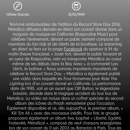
Olivier Ducruix
31/12/1969
Nommé ambassadeur de l'édition du Record Store Day 2016,
Metallica diffusera demain en direct son concert donné dans un
magasin de musique en Californie (Raspoutine Music) pour
célébrer l'événement, devant un public restreint composé de
membres du fan club et de clients de la boutique. Le streaming
en direct se fera sur la page
Facebook
du quatuor à 1H du
matin (heure française). « Jouer fort, devant le public bruyant et
en sueur de Raspoutine, cela va transporter Metallica au coeur
même de ses débuts dans la Bay Area », a commenté Lars
Ulrich, le batteur. « Nous sommes impatients impatients de
célébrer le Record Store Day. » Metallica a également publié
une vidéo dans laquelle les Four Horsemen joue
Ride The
Lighting
lors d'un concert donné en Californie. La performance
date de 1985, soit un an avant que Cliff Burton, le légendaire
bassiste, décède dans le tragique accident du tour bus de
Metallica. La vidéo est incluse dans un coffret spéciale du second
album des icônes du thrash remasterisé pour l'occasion.
Également disponible et ce, dès aujourd'hui, le premier album, «
Kill 'Em All » avec des morceaux inédits. Pour finir, le groupe
proposera également un album live, baptisé « Liberté, Egalité,
Fraternité, Metallica! », composé de neuf chansons enregistrées
lors de son concert du 11 juin 2003 au Bataclan à Paris. Tous les